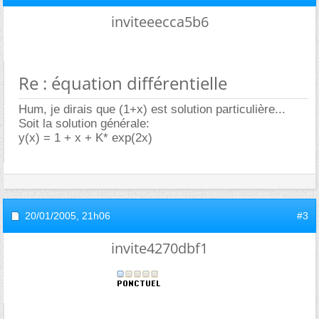
inviteeecca5b6
Re : équation différentielle
Hum, je dirais que (1+x) est solution particulière...
Soit la solution générale:
y(x) = 1 + x + K* exp(2x)
20/01/2005,
21h06
#3
invite4270dbf1