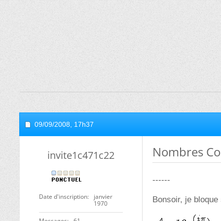
09/09/2008,
17h37
Nombres Co
invite1c471c22
------
Date d'inscription
janvier
Bonsoir, je bloque 
1970
Messages
61