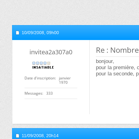
10/09/2008,
09h00
Re : Nombre
invitea2a307a0
bonjour,
pour la première, c
pour la seconde, p
Date d'inscription
janvier
1970
Messages
333
11/09/2008,
20h14