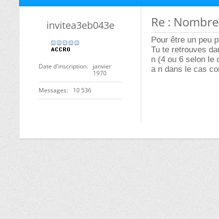
Re : Nombre
invitea3eb043e
Pour être un peu p
Tu te retrouves d
n (4 ou 6 selon le
Date d'inscription
janvier
a n dans le cas c
1970
Messages
10 536