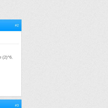
#2
 (2)^6.
#3