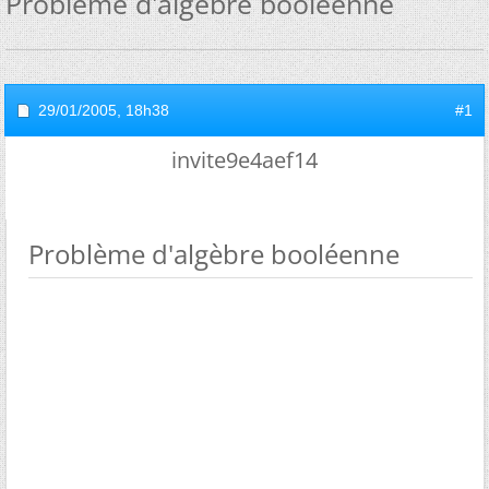
Problème d'algèbre booléenne
29/01/2005,
18h38
#1
invite9e4aef14
Problème d'algèbre booléenne