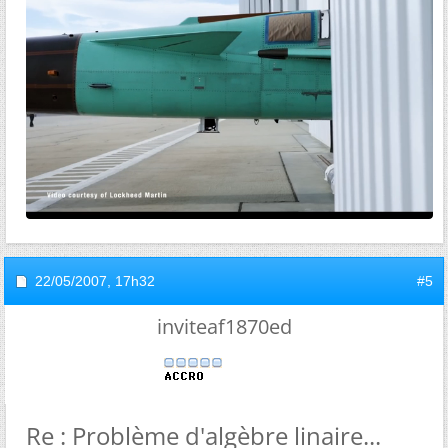
22/05/2007,
17h32
#5
inviteaf1870ed
Re : Problème d'algèbre linaire...