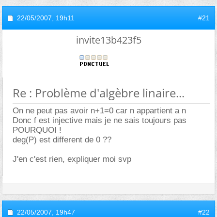
22/05/2007,
19h11
#21
invite13b423f5
Re : Problème d'algèbre linaire...
On ne peut pas avoir n+1=0 car n appartient a n
Donc f est injective mais je ne sais toujours pas
POURQUOI !
deg(P) est different de 0 ??
J'en c'est rien, expliquer moi svp
22/05/2007,
19h47
#22