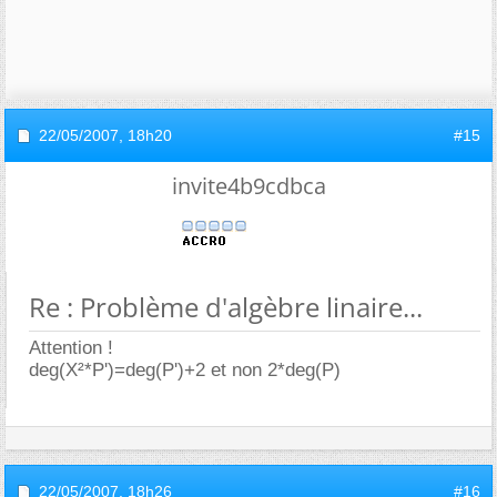
22/05/2007,
18h20
#15
invite4b9cdbca
Re : Problème d'algèbre linaire...
Attention !
deg(X²*P')=deg(P')+2 et non 2*deg(P)
22/05/2007,
18h26
#16