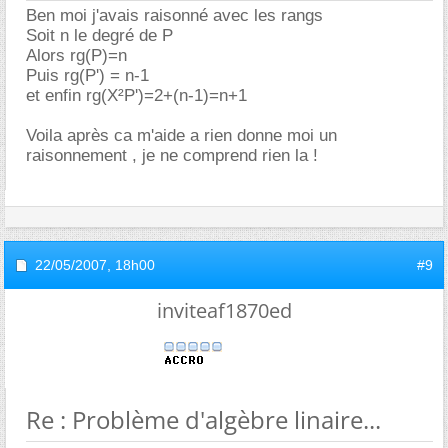
Ben moi j'avais raisonné avec les rangs
Soit n le degré de P
Alors rg(P)=n
Puis rg(P') = n-1
et enfin rg(X²P')=2+(n-1)=n+1
Voila après ca m'aide a rien donne moi un
raisonnement , je ne comprend rien la !
22/05/2007,
18h00
#9
inviteaf1870ed
Re : Problème d'algèbre linaire...