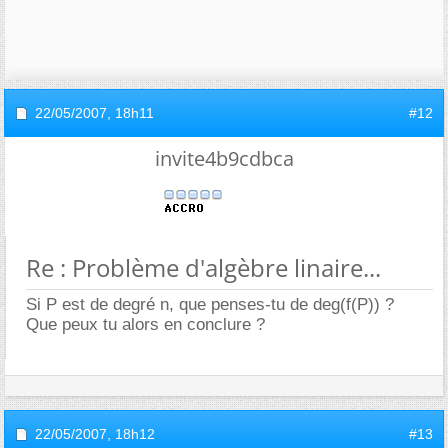
22/05/2007,
18h11
#12
invite4b9cdbca
Re : Problème d'algèbre linaire...
Si P est de degré n, que penses-tu de deg(f(P)) ?
Que peux tu alors en conclure ?
22/05/2007,
18h12
#13