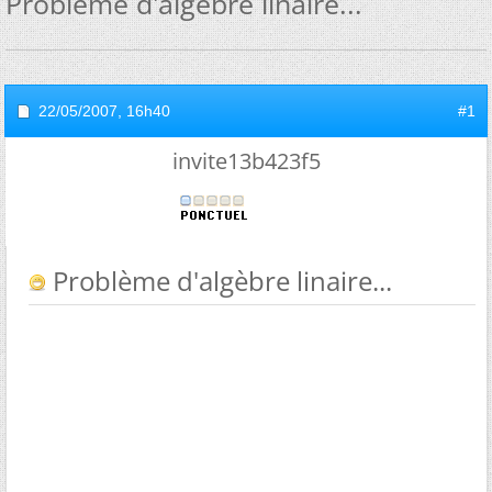
Problème d'algèbre linaire...
22/05/2007,
16h40
#1
invite13b423f5
Problème d'algèbre linaire...