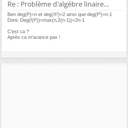
Re : Problème d'algèbre linaire...
Ben deg(P)=n et deg(X²)=2 ainsi que deg(P')=n-1
Donc Deg(f(P))=max(n,2(n-1))=2n-1
C'est ca ?
Après ca m'avance pas !