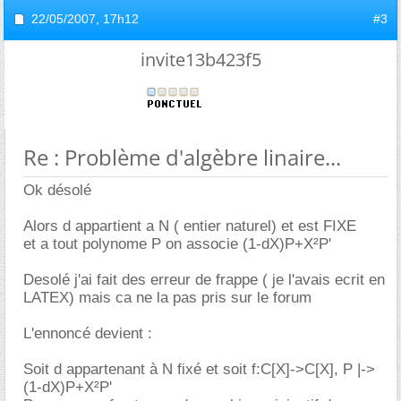
22/05/2007,
17h12
#3
invite13b423f5
Re : Problème d'algèbre linaire...
Ok désolé
Alors d appartient a N ( entier naturel) et est FIXE
et a tout polynome P on associe (1-dX)P+X²P'
Desolé j'ai fait des erreur de frappe ( je l'avais ecrit en
LATEX) mais ca ne la pas pris sur le forum
L'ennoncé devient :
Soit d appartenant à N fixé et soit f:C[X]->C[X], P |->
(1-dX)P+X²P'