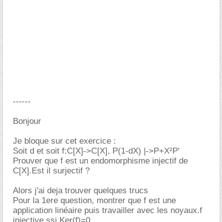
------
Bonjour
Je bloque sur cet exercice :
Soit d et soit f:C[X]->C[X], P(1-dX) |->P+X²P'
Prouver que f est un endomorphisme injectif de
C[X].Est il surjectif ?
Alors j'ai deja trouver quelques trucs
Pour la 1ere question, montrer que f est une
application linéaire puis travailler avec les noyaux.f
injective ssi Ker(f)=0