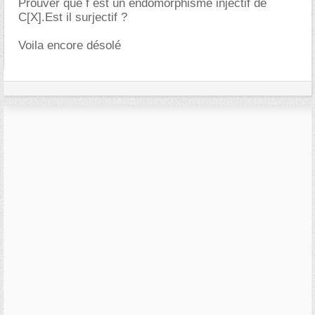
Prouver que f est un endomorphisme injectif de
C[X].Est il surjectif ?
Voila encore désolé