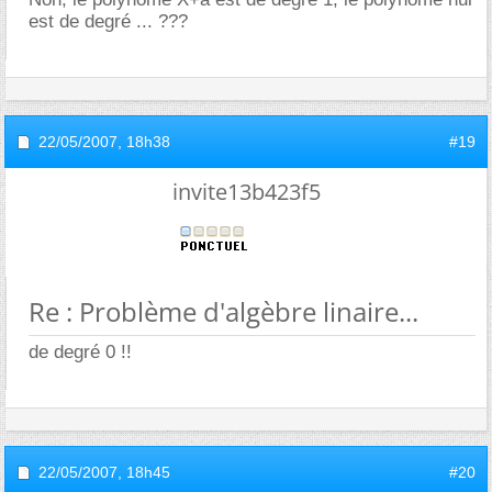
est de degré ... ???
22/05/2007,
18h38
#19
invite13b423f5
Re : Problème d'algèbre linaire...
de degré 0 !!
22/05/2007,
18h45
#20