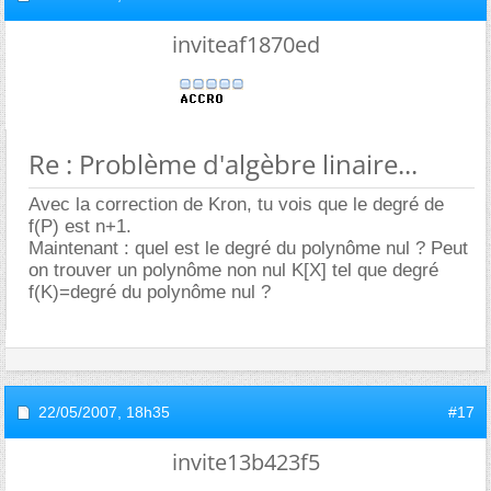
inviteaf1870ed
Re : Problème d'algèbre linaire...
Avec la correction de Kron, tu vois que le degré de
f(P) est n+1.
Maintenant : quel est le degré du polynôme nul ? Peut
on trouver un polynôme non nul K[X] tel que degré
f(K)=degré du polynôme nul ?
22/05/2007,
18h35
#17
invite13b423f5