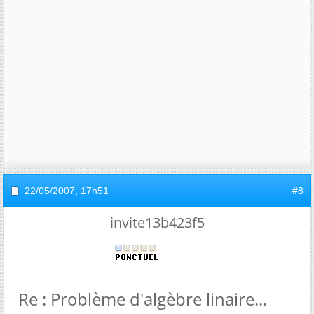
22/05/2007,
17h51
#8
invite13b423f5
Re : Problème d'algèbre linaire...