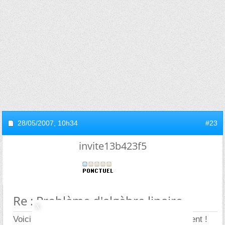
28/05/2007,
10h34
#23
invite13b423f5
Re : Problème d'algèbre linaire...
Voici ma solution mais quelques doutes subsistent !