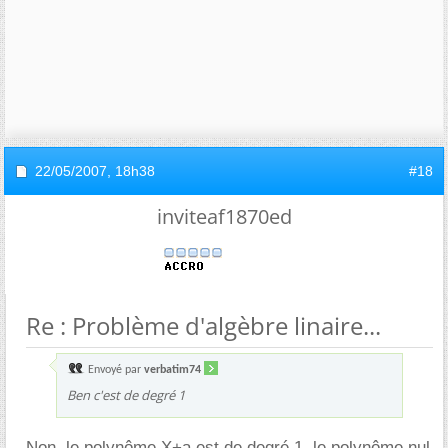
22/05/2007,
18h38
#18
inviteaf1870ed
Re : Problème d'algèbre linaire...
Envoyé par
verbatim74
Ben c'est de degré 1
Non, le polynôme X+a est de degré 1, le polynôme nul