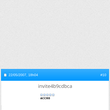
22/05/2007,
18h04
#10
invite4b9cdbca