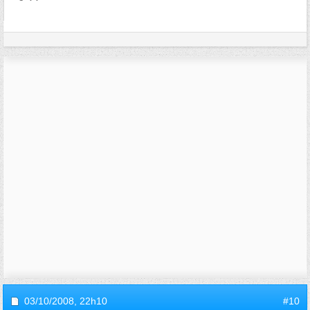
03/10/2008,
22h10
#10