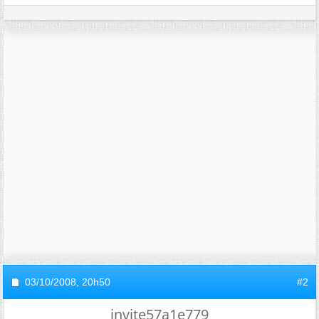
03/10/2008,
20h50
#2
invite57a1e779