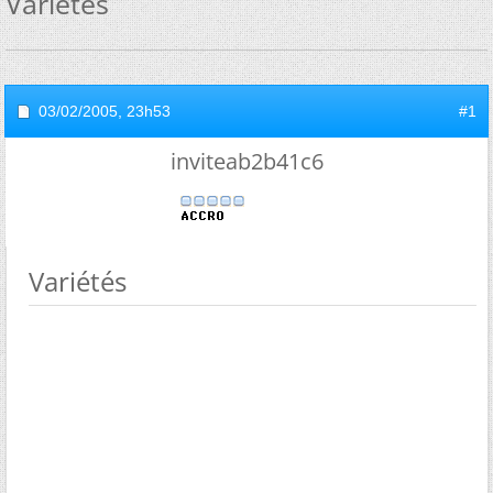
Variétés
03/02/2005,
23h53
#1
inviteab2b41c6
Variétés