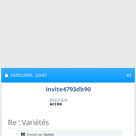
04/02/2005,
11h43
#2
invite4793db90
Re : Variétés
Envoyé par
Quinto