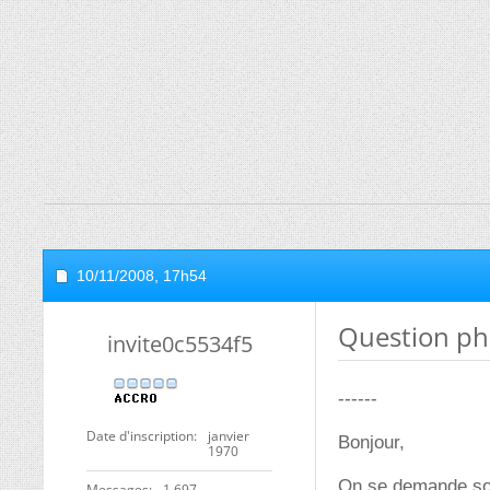
10/11/2008,
17h54
Question ph
invite0c5534f5
------
Date d'inscription
janvier
Bonjour,
1970
On se demande sou
Messages
1 697