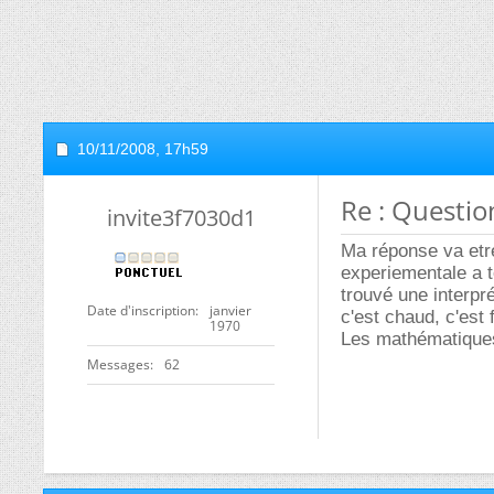
10/11/2008,
17h59
Re : Questio
invite3f7030d1
Ma réponse va etre
experiementale a t
trouvé une interpr
Date d'inscription
janvier
c'est chaud, c'est f
1970
Les mathématiques 
Messages
62