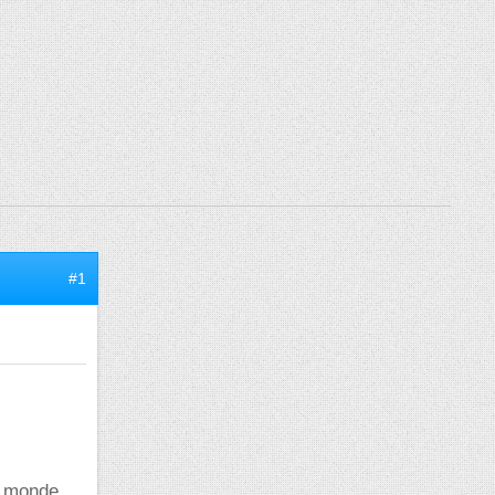
#1
e monde