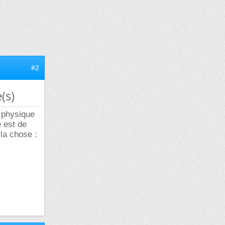
#2
(s)
a physique
e est de
la chose :