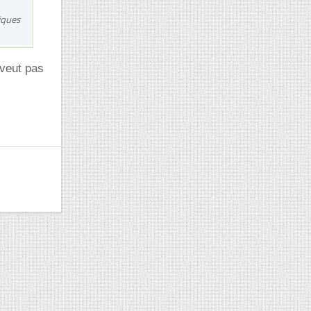
iques
 veut pas