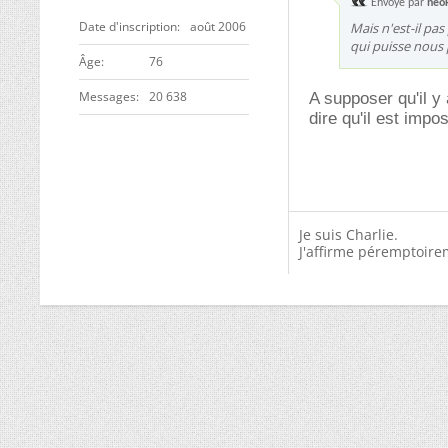
Envoyé par
neok
Date d'inscription
août 2006
Mais n'est-il pa
qui puisse nou
ge
76
Messages
20 638
A supposer qu'il y
dire qu'il est impo
Je suis Charlie.
J'affirme péremptoire