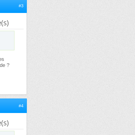
#3
(s)
es
de ?
#4
(s)