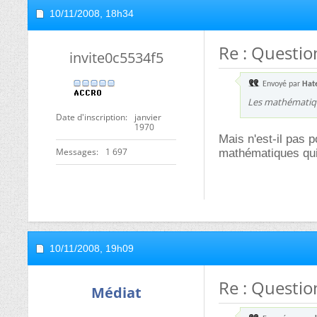
10/11/2008,
18h34
Re : Questio
invite0c5534f5
Envoyé par
Hat
Les mathématiqu
Date d'inscription
janvier
1970
Mais n'est-il pas 
Messages
1 697
mathématiques qu
10/11/2008,
19h09
Re : Questio
Médiat