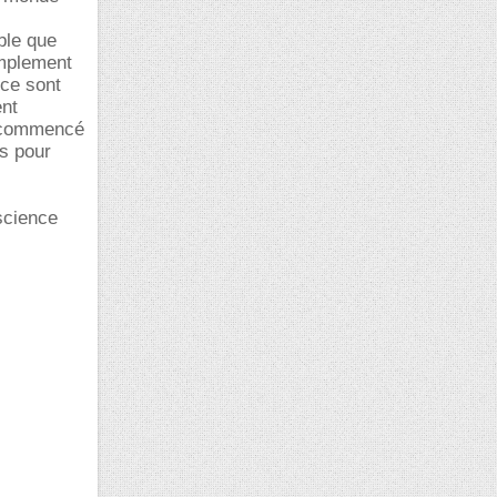
ble que
implement
ce sont
ent
n commencé
es pour
 science