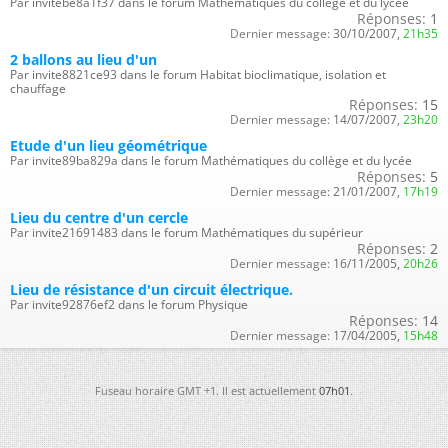
Par invitebe8a1f37 dans le forum Mathématiques du collège et du lycée
Réponses:
1
Dernier message:
30/10/2007,
21h35
2 ballons au lieu d'un
Par invite8821ce93 dans le forum Habitat bioclimatique, isolation et
chauffage
Réponses:
15
Dernier message:
14/07/2007,
23h20
Etude d'un lieu géométrique
Par invite89ba829a dans le forum Mathématiques du collège et du lycée
Réponses:
5
Dernier message:
21/01/2007,
17h19
Lieu du centre d'un cercle
Par invite21691483 dans le forum Mathématiques du supérieur
Réponses:
2
Dernier message:
16/11/2005,
20h26
Lieu de résistance d'un circuit électrique.
Par invite92876ef2 dans le forum Physique
Réponses:
14
Dernier message:
17/04/2005,
15h48
Fuseau horaire GMT +1. Il est actuellement
07h01
.