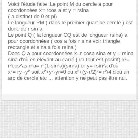
Voici l'étude faite :Le point M du cercle a pour
coordonnées x= rcos a et y = rsina
( a distinct de 0 et pi)
Le longueur PM ( dans le premier quart de cercle ) est
donc de r sin a
Le point Q ( la longueur CQ est de longueur rsina) a
pour coordonnées ( cos a fois r sina voir triangle
rectangle et sina a fois rsina )
Donc Q a pour coordonnées x=r cosa sina et y = rsina
sina d'où en elevant au carré ( ici tout est positif) x²=
r²cos²asin²a= r²(1-sin²a)(sin²a) or y= rsin²a d'où
x²= ry -y² soit x²+y²-yr=0 ou x²+(y-r/2)²= r²/4 d'où un
arc de cercle etc ... attention y ne peut pas être nul.