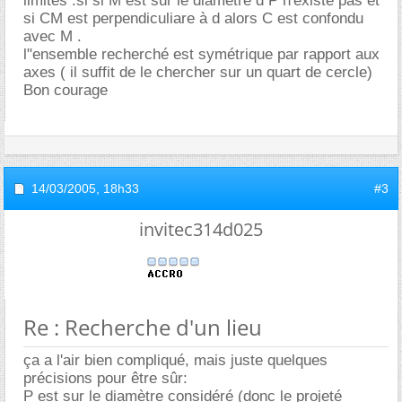
limites :si si M est sur le diamètre d P n'existe pas et
si CM est perpendiculiare à d alors C est confondu
avec M .
l"ensemble recherché est symétrique par rapport aux
axes ( il suffit de le chercher sur un quart de cercle)
Bon courage
14/03/2005,
18h33
#3
invitec314d025
Re : Recherche d'un lieu
ça a l'air bien compliqué, mais juste quelques
précisions pour être sûr:
P est sur le diamètre considéré (donc le projeté