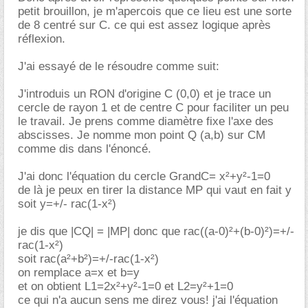
petit brouillon, je m'apercois que ce lieu est une sorte
de 8 centré sur C. ce qui est assez logique après
réflexion.
J'ai essayé de le résoudre comme suit:
J'introduis un RON d'origine C (0,0) et je trace un
cercle de rayon 1 et de centre C pour faciliter un peu
le travail. Je prens comme diamètre fixe l'axe des
abscisses. Je nomme mon point Q (a,b) sur CM
comme dis dans l'énoncé.
J'ai donc l'équation du cercle GrandC= x²+y²-1=0
de là je peux en tirer la distance MP qui vaut en fait y
soit y=+/- rac(1-x²)
je dis que |CQ| = |MP| donc que rac((a-0)²+(b-0)²)=+/-
rac(1-x²)
soit rac(a²+b²)=+/-rac(1-x²)
on remplace a=x et b=y
et on obtient L1=2x²+y²-1=0 et L2=y²+1=0
ce qui n'a aucun sens me direz vous! j'ai l'équation