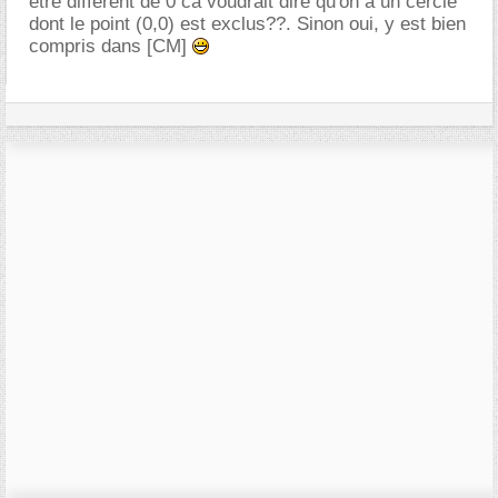
etre différent de 0 ca voudrait dire qu'on a un cercle
dont le point (0,0) est exclus??. Sinon oui, y est bien
compris dans [CM]