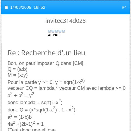
14/03/2005,
18h52
#4
invitec314d025
Re : Recherche d'un lieu
Bon, on peut imposer Q dans [CM].
Q = (a;b)
M = (x;y)
2)
Pour la partie y >= 0, y = sqrt(1-x
vecteur CQ = lambda * vecteur CM avec lambda >= 0
2
2
2
a
+ b
= y
2
donc lambda = sqrt(1-x
)
2
2
donc Q = (x*sqrt(1-x
) ; 1 - x
)
2
a
= (1-b)b
2
2
4a
+(2b-1)
= 1
C'est donc une ellipse.