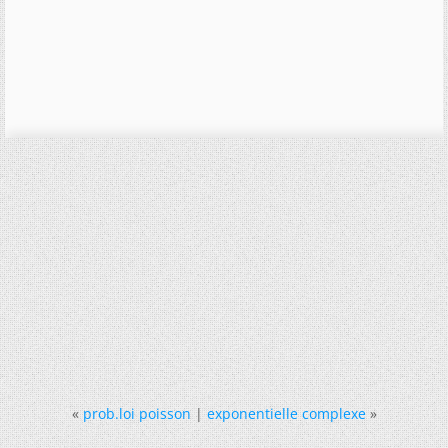
«
prob.loi poisson
|
exponentielle complexe
»