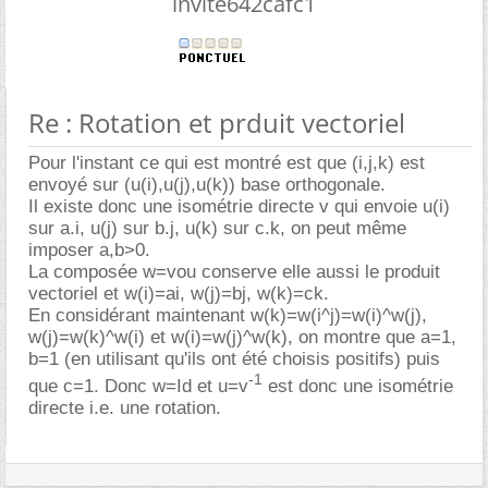
invite642cafc1
Re : Rotation et prduit vectoriel
Pour l'instant ce qui est montré est que (i,j,k) est
envoyé sur (u(i),u(j),u(k)) base orthogonale.
Il existe donc une isométrie directe v qui envoie u(i)
sur a.i, u(j) sur b.j, u(k) sur c.k, on peut même
imposer a,b>0.
La composée w=vou conserve elle aussi le produit
vectoriel et w(i)=ai, w(j)=bj, w(k)=ck.
En considérant maintenant w(k)=w(i^j)=w(i)^w(j),
w(j)=w(k)^w(i) et w(i)=w(j)^w(k), on montre que a=1,
b=1 (en utilisant qu'ils ont été choisis positifs) puis
-1
que c=1. Donc w=Id et u=v
est donc une isométrie
directe i.e. une rotation.