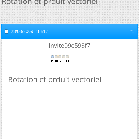
Rotation et prduit vectoriel
23/03/2009,
18h17
#1
invite09e593f7
Rotation et prduit vectoriel