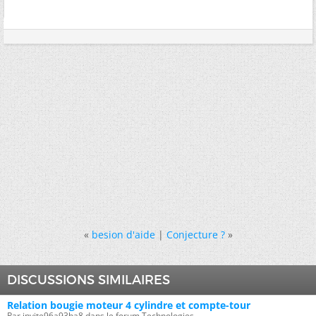
«
besion d'aide
|
Conjecture ?
»
DISCUSSIONS SIMILAIRES
Relation bougie moteur 4 cylindre et compte-tour
Par invite96a93ba8 dans le forum Technologies