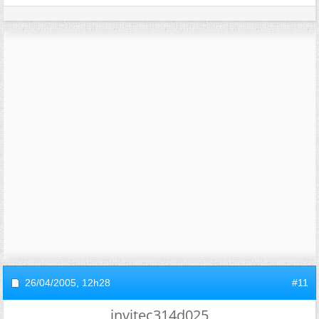
26/04/2005,
12h28
#11
invitec314d025