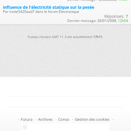
influence de l'électricité statique sur la pesée
Par invite5420aad7 dans le forum Électronique
Réponses:
7
Dernier message:
26/01/2008,
12h54
Fuseau horaire GMT +1. Il est actuellement
17h11
.
-
Futura
-
Archives
-
Conso
-
Gestion des cookies
-
Politique de confidentialité
-
Haut de page