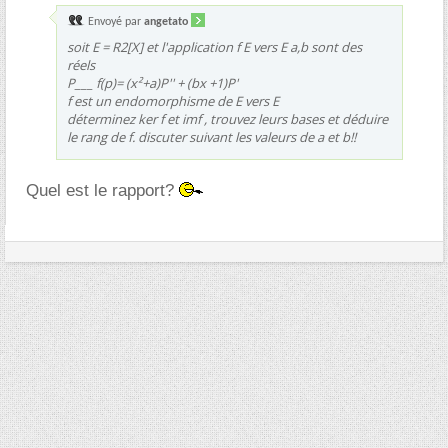
Envoyé par
angetato
soit E = R2[X] et l'application f E vers E a,b sont des
réels
P___ f(p)= (x²+a)P'' + (bx +1)P'
f est un endomorphisme de E vers E
déterminez ker f et imf , trouvez leurs bases et déduire
le rang de f. discuter suivant les valeurs de a et b!!
Quel est le rapport?