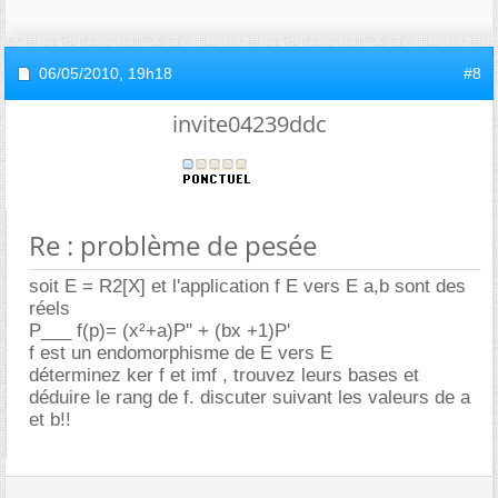
06/05/2010,
19h18
#8
invite04239ddc
Re : problème de pesée
soit E = R2[X] et l'application f E vers E a,b sont des
réels
P___ f(p)= (x²+a)P'' + (bx +1)P'
f est un endomorphisme de E vers E
déterminez ker f et imf , trouvez leurs bases et
déduire le rang de f. discuter suivant les valeurs de a
et b!!