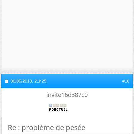
06/05/2010,
21h25
#10
invite16d387c0
Re : problème de pesée