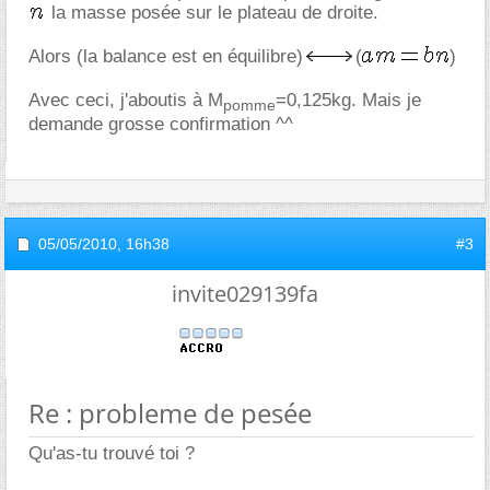
la masse posée sur le plateau de droite.
Alors (la balance est en équilibre)
(
)
Avec ceci, j'aboutis à M
=0,125kg. Mais je
pomme
demande grosse confirmation ^^
05/05/2010,
16h38
#3
invite029139fa
Re : probleme de pesée
Qu'as-tu trouvé toi ?