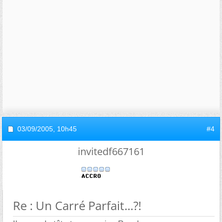
03/09/2005,
10h45
#4
invitedf667161
Re : Un Carré Parfait...?!