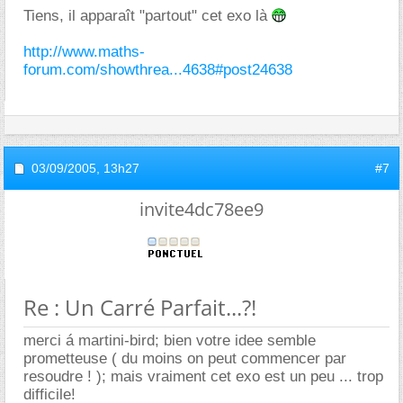
Tiens, il apparaît "partout" cet exo là
http://www.maths-
forum.com/showthrea...4638#post24638
03/09/2005,
13h27
#7
invite4dc78ee9
Re : Un Carré Parfait...?!
merci á martini-bird; bien votre idee semble
prometteuse ( du moins on peut commencer par
resoudre ! ); mais vraiment cet exo est un peu ... trop
difficile!