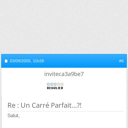
03/09/2005,
11h28
#6
inviteca3a9be7
Re : Un Carré Parfait...?!
Salut,