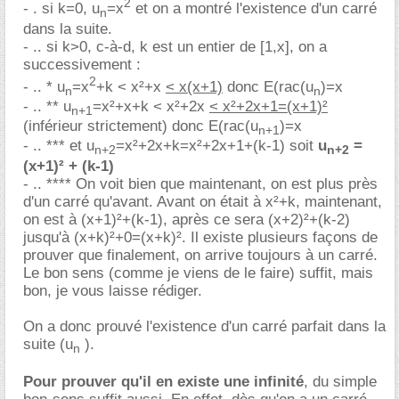
2
- . si k=0, u
=x
et on a montré l'existence d'un carré
n
dans la suite.
- .. si k>0, c-à-d, k est un entier de [1,x], on a
successivement :
2
- .. * u
=x
+k < x²+x
< x(x+1)
donc E(rac(u
)=x
n
n
- .. ** u
=x²+x+k < x²+2x
< x²+2x+1=(x+1)²
n+1
(inférieur strictement) donc E(rac(u
)=x
n+1
- .. *** et u
=x²+2x+k=x²+2x+1+(k-1) soit
u
=
n+2
n+2
(x+1)² + (k-1)
- .. **** On voit bien que maintenant, on est plus près
d'un carré qu'avant. Avant on était à x²+k, maintenant,
on est à (x+1)²+(k-1), après ce sera (x+2)²+(k-2)
jusqu'à (x+k)²+0=(x+k)². Il existe plusieurs façons de
prouver que finalement, on arrive toujours à un carré.
Le bon sens (comme je viens de le faire) suffit, mais
bon, je vous laisse rédiger.
On a donc prouvé l'existence d'un carré parfait dans la
suite (u
).
n
Pour prouver qu'il en existe une infinité
, du simple