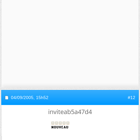
04/09/2005,
15h52
#12
inviteab5a47d4