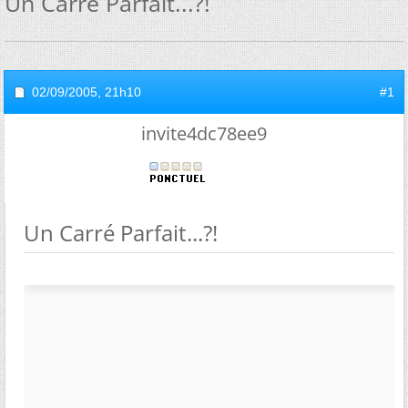
Un Carré Parfait...?!
02/09/2005,
21h10
#1
invite4dc78ee9
Un Carré Parfait...?!