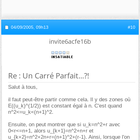
04/09/2005,
09h13
#10
invite6acfe16b
Re : Un Carré Parfait...?!
Salut à tous,
il faut peut-être partir comme cela. Il y des zones où
E((u_k)^(1/2)) est constant égal à n. C'est quand
n^2<=u_k<(n+1)^2.
Ensuite, on peut montrer que si u_k=n^2+r avec
0<r<=n+1, alors u_{k+1}=n^2+n+r et
u_{k+2}=n^2+2n+r=(n+1)^2+(r-1). Ainsi, lorsque l'on