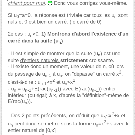
chiant pour moi
.
Donc vous corrigez vous-même.
Si u
=a=0, la réponse est triviale car tous les u
sont
0
n
nuls et 0 est bien un carré. (le carré de 0)
2e cas : u
>0.
1) Montrons d'abord l'
existence
d'un
n
carré dans la suite (u
)
n
- Il est simple de montrer que la suite (u
) est une
n
suite
d'entiers naturels
strictement
croissante.
- Il existe donc un moment, une valeur de n, où lors
2
du passage de u
à u
, on "dépasse" un carré x
,
n-1
n
2
2
c'est-à-dire : u
<x
et u
>x
n-1
n
- u
= u
+E(rac(u
)) avec E(rac(u
)) entier
n
n-1
n-1
n-1
inférieur (ou égal) à x, d'après la "définition"-même de
E(rac(u
)).
n
2
- Des 2 points précédents, on déduit que u
<x
+x et
n
2
u
peut donc se mettre sous la forme u
=x
+k avec k
n
n
entier naturel de [0,x]