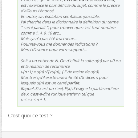
est l'exercice le plus difficile du sujet, comme le précise
d'ailleurs l'énoncé.
En outre, sa résolution semble...impossible.
j'ai cherché dans le dictionnaire la definition du terme
'' carré parfait ", pour trouver que c'est tout nombre
comme 1, 4, 9, 16 etc...
Mais ça n'a pas été fructueux...
Pourrez-vous me donner des indications ?
Merci d'avance pour votre support...
Soit a un entier de N. On d´efinit la suite u(n) par u0 = a
et la relation de recurrence
u(n+1) = u(n)+E(√u(n)). ( E de racine de u(n))
Montrer qu’il existe une infinité d’indices n pour
lesquels u(n) est un carré parfait.
Rappel :Si x est un r´eel, E(x) d´esigne la partie enti`ere
de x, c’est-à-dire l’unique entier n tel que
n < = x < n + 1.
C'est quoi ce test ?