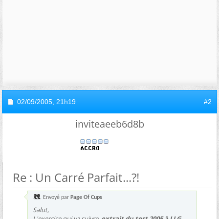
02/09/2005,
21h19
#2
inviteaeeb6d8b
Re : Un Carré Parfait...?!
Envoyé par
Page Of Cups
Salut,
L'exercice qui va suivre,
extrait du test 2005 à LLG,