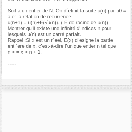
Soit a un entier de N. On d´efinit la suite u(n) par u0 =
a et la relation de recurrence
u(n+1) = u(n)+E(√u(n)). ( E de racine de u(n))
Montrer qu’il existe une infinité d’indices n pour
lesquels u(n) est un carré parfait.
Rappel :Si x est un r´eel, E(x) d´esigne la partie
enti`ere de x, c’est-à-dire l’unique entier n tel que
n < = x < n + 1.
-----