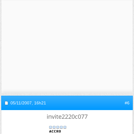
05/11/2007,
16h21
#6
invite2220c077