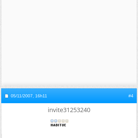
05/11/2007,
16h11
#4
invite31253240