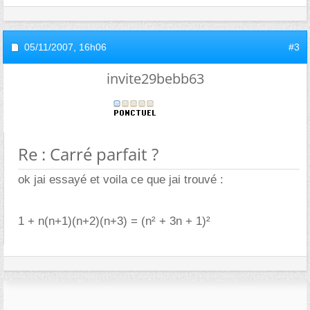
05/11/2007,
16h06
#3
invite29bebb63
Re : Carré parfait ?
ok jai essayé et voila ce que jai trouvé :
1 + n(n+1)(n+2)(n+3) = (n² + 3n + 1)²