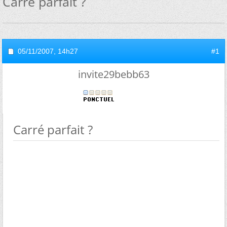
Carré parfait ?
05/11/2007,
14h27
#1
invite29bebb63
Carré parfait ?