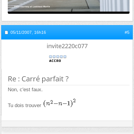
05/11/2007,
16h16
#5
invite2220c077
Re : Carré parfait ?
Non, c'est faux.
Tu dois trouver