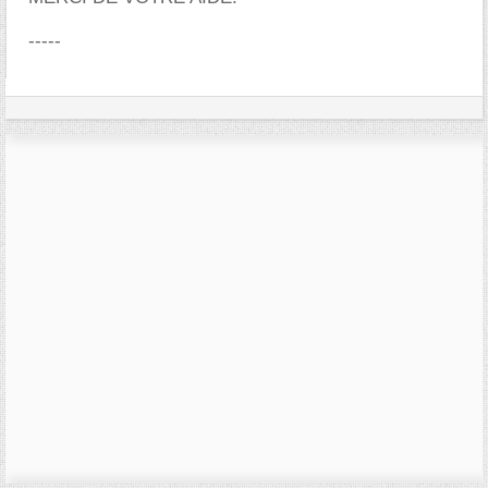
-----