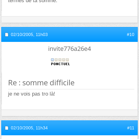
termes de ta somme.
02/10/2005,
11h03
#10
invite776a26e4
Re : somme difficile
je ne vois pas tro là!
02/10/2005,
11h34
#11