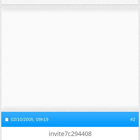
02/10/2005,
09h19
#2
invite7c294408