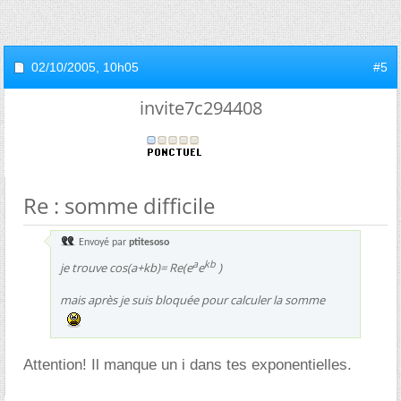
02/10/2005,
10h05
#5
invite7c294408
Re : somme difficile
Envoyé par
ptitesoso
a
kb
je trouve cos(a+kb)= Re(e
e
)
mais après je suis bloquée pour calculer la somme
Attention! Il manque un i dans tes exponentielles.