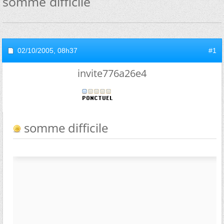
somme difficile
02/10/2005,
08h37
#1
invite776a26e4
somme difficile