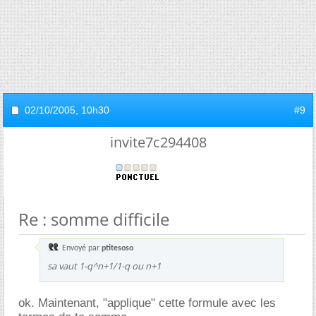
02/10/2005,
10h30
#9
invite7c294408
Re : somme difficile
Envoyé par
ptitesoso
sa vaut 1-q^n+1/1-q ou n+1
ok. Maintenant, "applique" cette formule avec les