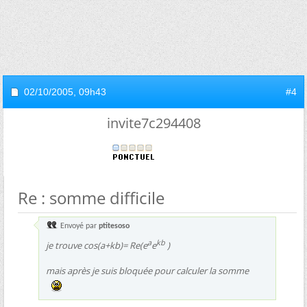
02/10/2005,
09h43
#4
invite7c294408
Re : somme difficile
Envoyé par
ptitesoso
a
kb
je trouve cos(a+kb)= Re(e
e
)
mais après je suis bloquée pour calculer la somme