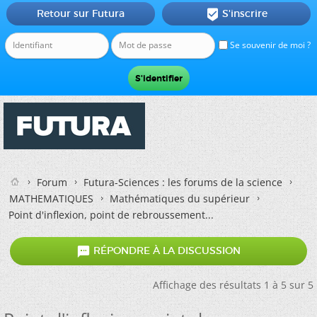
Retour sur Futura
S'inscrire

Se souvenir de moi ?
Forum
Futura-Sciences : les forums de la science
MATHEMATIQUES
Mathématiques du supérieur
Point d'inflexion, point de rebroussement...

RÉPONDRE À LA DISCUSSION
Affichage des résultats 1 à 5 sur 5