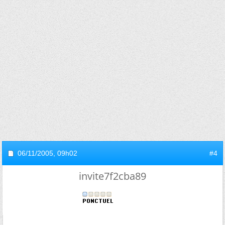
06/11/2005,
09h02
#4
invite7f2cba89