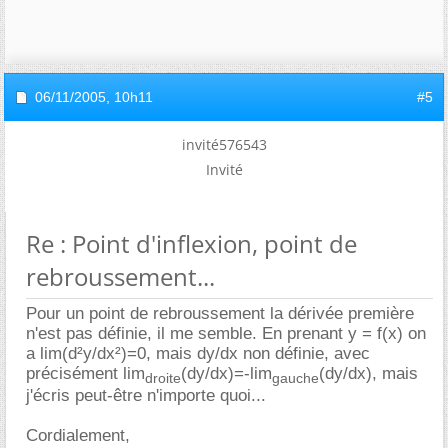
06/11/2005,
10h11
#5
invité576543
Invité
Re : Point d'inflexion, point de
rebroussement...
Pour un point de rebroussement la dérivée première
n'est pas définie, il me semble. En prenant y = f(x) on
a lim(d²y/dx²)=0, mais dy/dx non définie, avec
précisément lim
(dy/dx)=-lim
(dy/dx), mais
droite
gauche
j'écris peut-être n'importe quoi...
Cordialement,