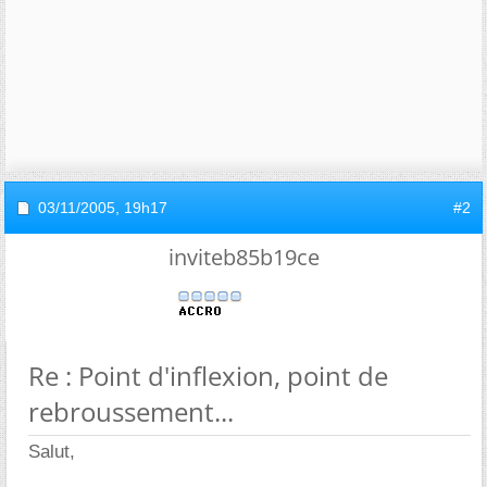
03/11/2005,
19h17
#2
inviteb85b19ce
Re : Point d'inflexion, point de
rebroussement...
Salut,