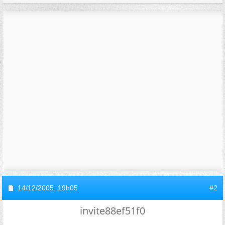
14/12/2005,
19h05
#2
invite88ef51f0