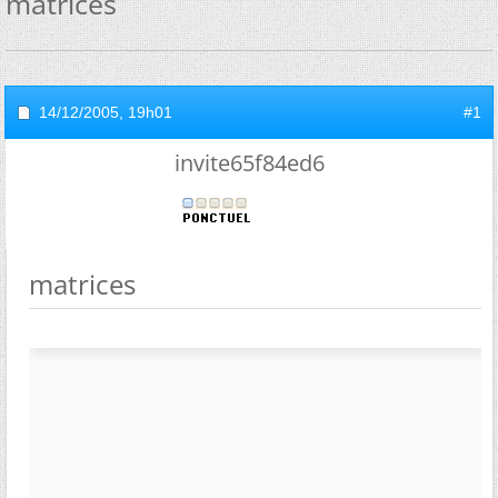
matrices
14/12/2005,
19h01
#1
invite65f84ed6
matrices