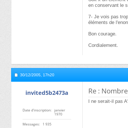
en conservant le se
7- Je vois pas trop
éléments de l'eno
Bon courage.
Cordialement.
30/12/2005,
17h20
Re : Nombres
invited5b2473a
I ne serait-il pas 
Date d'inscription
janvier
1970
Messages
1 935