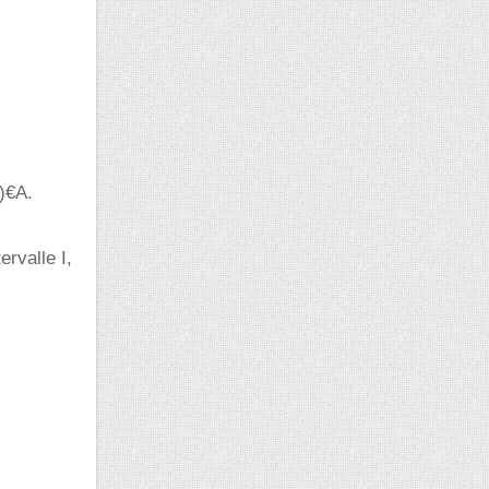
)€A.
ervalle I,