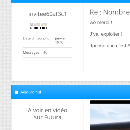
Re : Nombres
invitee60af3c1
wé merci !
J'vai exploiter !
Date d'inscription
janvier
1970
Jpense que c'est A 
Messages
46
Aujourd'hui
A voir en vidéo
sur Futura