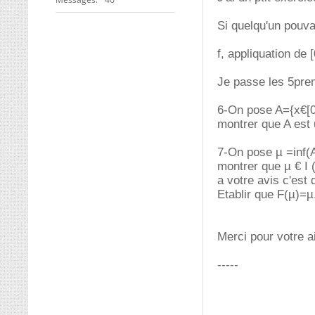
Si quelqu'un pouvai
f, appliquation de 
Je passe les 5prem
6-On pose A={x€[0,
montrer que A est 
7-On pose µ =inf(
montrer que µ € I ( 
a votre avis c'est 
Etablir que F(µ)=µ
Merci pour votre a
-----