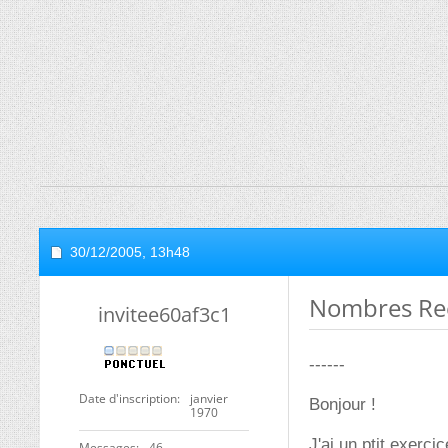
30/12/2005,
13h48
Nombres Ree
invitee60af3c1
------
Date d'inscription
janvier
Bonjour !
1970
J'ai un ptit exerci
Messages
46