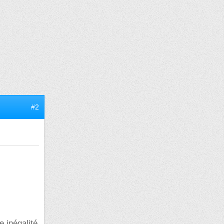
#2
e inégalité