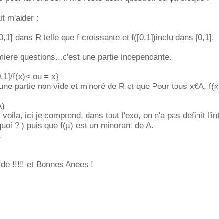
t m'aider :
[0,1] dans R telle que f croissante et f([0,1])inclu dans [0,1].
iere questions...c'est une partie independante.
1]/f(x)< ou = x}
une partie non vide et minoré de R et que Pour tous x€A, f(x
A)
voila, ici je comprend, dans tout l'exo, on n'a pas definit l'int
quoi ? ) puis que f(µ) est un minorant de A.
.
ide !!!!! et Bonnes Anees !