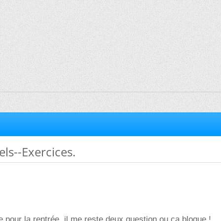
ls--Exercices.
ce pour la rentrée, il me reste deux question ou ça bloque !