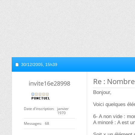
30/12/2005,
15h39
Re : Nombres
invite16e28998
Bonjour,
Voici quelques élé
Date d'inscription
janvier
1970
6- A non vide : mo
A minoré : A est u
Messages
68
Soit x un élément d