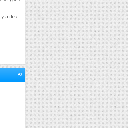
l y a des
#3