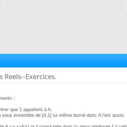
 Reels--Exercices.
ments :
ntrer que 1 appatient à A.
n sous ensemble de [0,1] lui même borné donc A l'est aussi.
e A => x>f(x) or f croissante donc tu peux appliquer f à cett