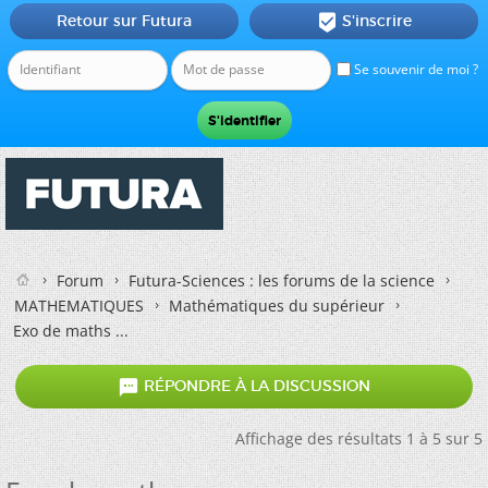
Retour sur Futura
S'inscrire

Se souvenir de moi ?
Forum
Futura-Sciences : les forums de la science
MATHEMATIQUES
Mathématiques du supérieur
Exo de maths ...

RÉPONDRE À LA DISCUSSION
Affichage des résultats 1 à 5 sur 5