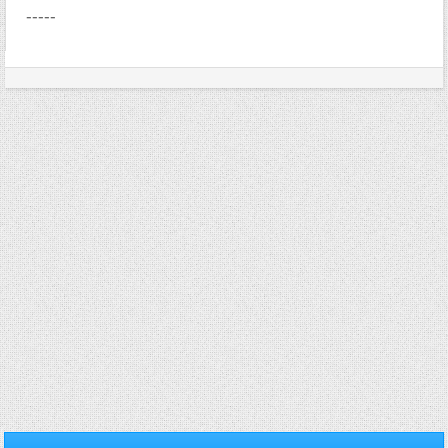
-----