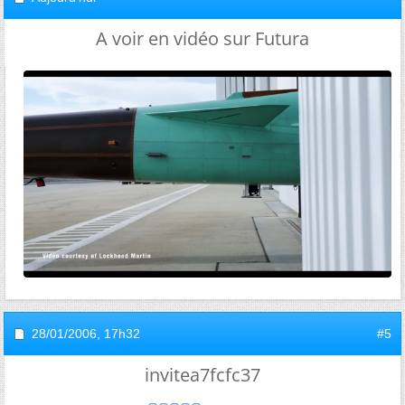
A voir en vidéo sur Futura
28/01/2006,
17h32
#5
invitea7fcfc37