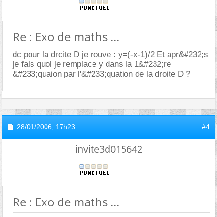
Re : Exo de maths ...
dc pour la droite D je rouve : y=(-x-1)/2 Et apr&#232;s
je fais quoi je remplace y dans la 1&#232;re
&#233;quaion par l'&#233;quation de la droite D ?
28/01/2006,
17h23
#4
invite3d015642
Re : Exo de maths ...