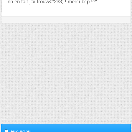
nn en fait j'ai trouv&#233; ! merci bcp !^^
Aujourd'hui