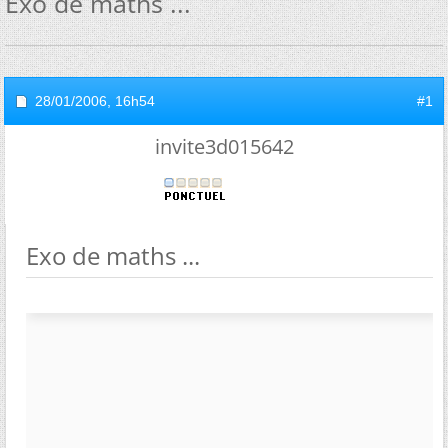
Exo de maths ...
28/01/2006,
16h54
#1
invite3d015642
Exo de maths ...