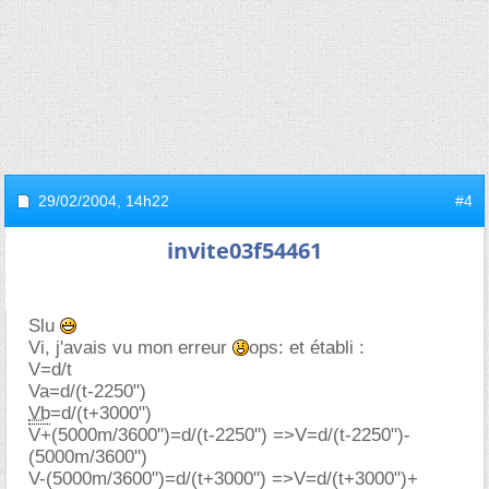
29/02/2004,
14h22
#4
invite03f54461
Slu
Vi, j'avais vu mon erreur
ops: et établi :
V=d/t
Va=d/(t-2250")
Vb
=d/(t+3000")
V+(5000m/3600")=d/(t-2250") =>V=d/(t-2250")-
(5000m/3600")
V-(5000m/3600")=d/(t+3000") =>V=d/(t+3000")+