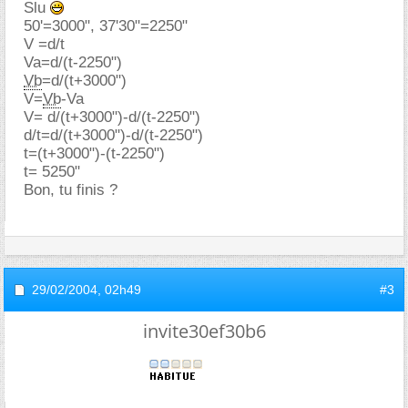
Slu
50'=3000", 37'30"=2250"
V =d/t
Va=d/(t-2250")
Vb
=d/(t+3000")
V=
Vb
-Va
V= d/(t+3000")-d/(t-2250")
d/t=d/(t+3000")-d/(t-2250")
t=(t+3000")-(t-2250")
t= 5250"
Bon, tu finis ?
29/02/2004,
02h49
#3
invite30ef30b6