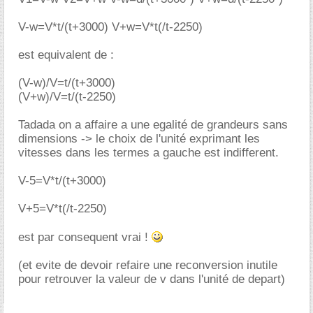
V-w=V*t/(t+3000) V+w=V*t(/t-2250)
est equivalent de :
(V-w)/V=t/(t+3000)
(V+w)/V=t/(t-2250)
Tadada on a affaire a une egalité de grandeurs sans
dimensions -> le choix de l'unité exprimant les
vitesses dans les termes a gauche est indifferent.
V-5=V*t/(t+3000)
V+5=V*t(/t-2250)
est par consequent vrai !
(et evite de devoir refaire une reconversion inutile
pour retrouver la valeur de v dans l'unité de depart)