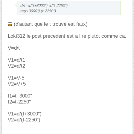
d/t=d/(t+3000")-d/(t-2250")
t=(t+3000")-(t-2250")
(d'autant que le t trouvé est faux)
Loki312 le post precedent est a lire plutot comme ca.
V=d/t
V1=d/t1
V2=d/t2
V1=V-5
V2=V+5
t1=t+3000''
t2=t-2250''
V1=d/(t+3000'')
V2=d/(t-2250'')