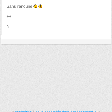
Sans rancune
++
N
«
géométrie
|
sous ensemble d'un espace vectoriel
»