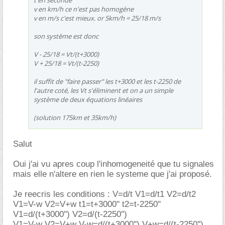
v en km/h ce n'est pas homogène
v en m/s c'est mieux. or 5km/h = 25/18 m/s
son système est donc
V - 25/18 = Vt/(t+3000)
V + 25/18 = Vt/(t-2250)
il suffit de "faire passer" les t+3000 et les t-2250 de
l'autre coté, les Vt s'éliminent et on a un simple
système de deux équations linéaires
(solution 175km et 35km/h)
Salut
Oui j'ai vu apres coup l'inhomogeneité que tu signales
mais elle n'altere en rien le systeme que j'ai proposé.
Je reecris les conditions : V=d/t V1=d/t1 V2=d/t2
V1=V-w V2=V+w t1=t+3000'' t2=t-2250''
V1=d/(t+3000'') V2=d/(t-2250'')
V1=V-w V2=V+w V-w=d/(t+3000'') V+w=d/(t-2250'')