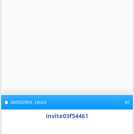
28/02/2004,
18h23
#2
invite03f54461