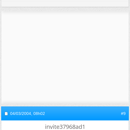
04/03/2004,
08h02
#9
invite37968ad1