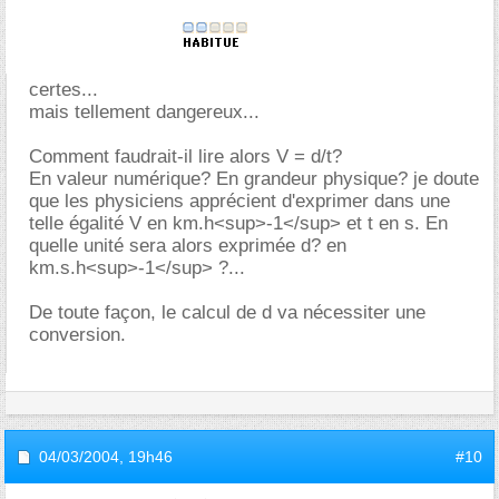
certes...
mais tellement dangereux...
Comment faudrait-il lire alors V = d/t?
En valeur numérique? En grandeur physique? je doute
que les physiciens apprécient d'exprimer dans une
telle égalité V en km.h<sup>-1</sup> et t en s. En
quelle unité sera alors exprimée d? en
km.s.h<sup>-1</sup> ?...
De toute façon, le calcul de d va nécessiter une
conversion.
04/03/2004,
19h46
#10