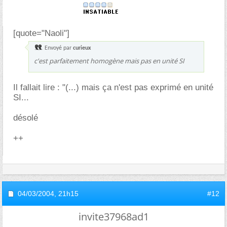
[quote="Naoli"]
Envoyé par
curieux
c'est parfaitement homogène mais pas en unité SI
Il fallait lire : "(...) mais ça n'est pas exprimé en unité
SI...
désolé
++
04/03/2004,
21h15
#12
invite37968ad1