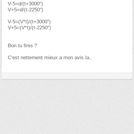
V-5=d/(t+3000'')
V+5=d/(t-2250'')
V-5=(V*t)/(t+3000'')
V+5=(V*t)/(t-2250'')
Bon tu finis ?
C'est nettement mieux a mon avis la..