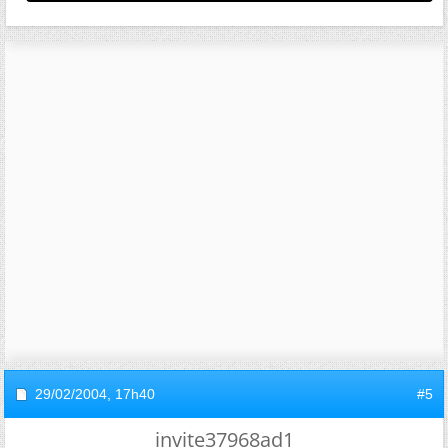
29/02/2004,
17h40
#5
invite37968ad1