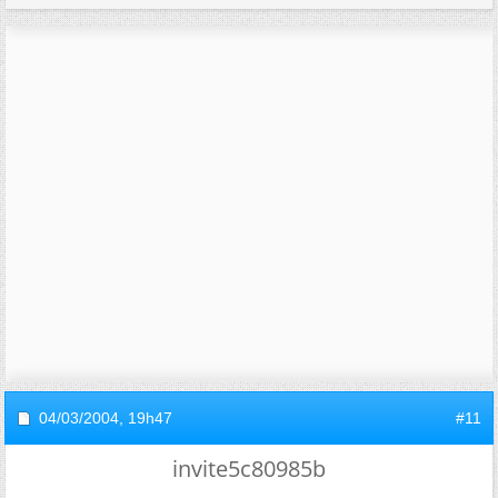
04/03/2004,
19h47
#11
invite5c80985b