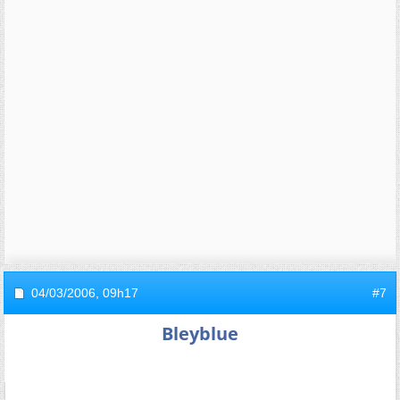
04/03/2006,
09h17
#7
Bleyblue