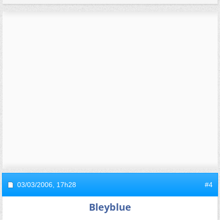
03/03/2006,
17h28
#4
Bleyblue