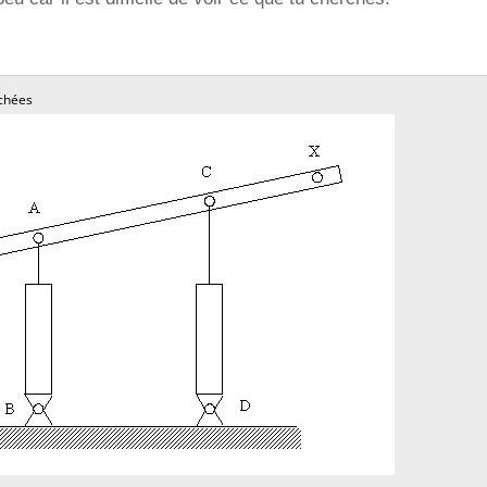
chées