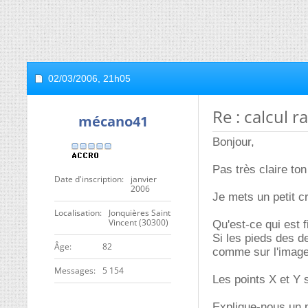
02/03/2006,
21h05
Re : calcul 
mécano41
Bonjour,
Pas très claire ton 
Date d'inscription
janvier
2006
Je mets un petit 
Localisation
Jonquières Saint
Vincent (30300)
Qu'est-ce qui est 
Si les pieds des de
ge
82
comme sur l'image,
Messages
5 154
Les points X et Y s
Explique-nous un pe