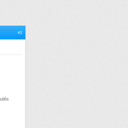
#2
culés