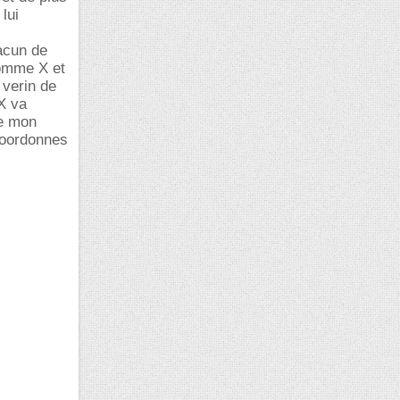
lui
hacun de
nomme X et
 verin de
X va
re mon
 coordonnes