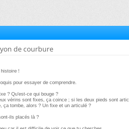
rayon de courbure
histoire !
croquis pour essayer de comprendre.
fixe ? Qu'est-ce qui bouge ?
ux vérins sont fixes, ça coince ; si les deux pieds sont arti
 ça tombe, alors ? Un fixe et un articulé ?
ont-ils placés là ?
u car il est difficile de voir ce que tu cherches.