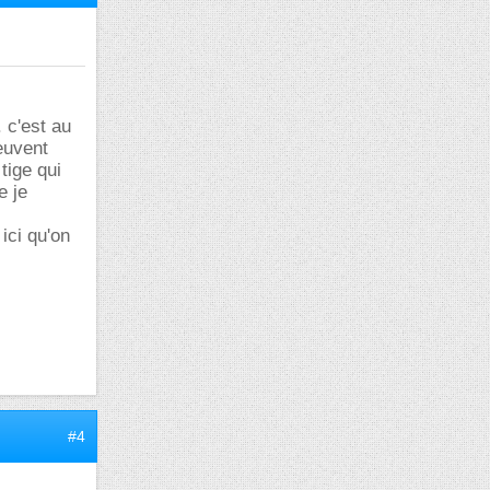
 c'est au
euvent
tige qui
e je
ici qu'on
#4