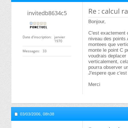
Re : calcul 
invitedb8634c5
Bonjour,
C'est exactement c
Date d'inscription
janvier
niveau des points 
1970
montees que vertic
monte le point C p
Messages
33
voudrais deplacer 
verticalement, cel
pourra observer u
J'espere que c'est 
Merci
03/03/2006,
08h38