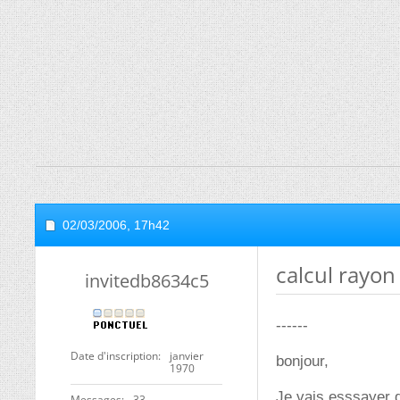
02/03/2006,
17h42
calcul rayon
invitedb8634c5
------
Date d'inscription
janvier
bonjour,
1970
Je vais esssayer d
Messages
33