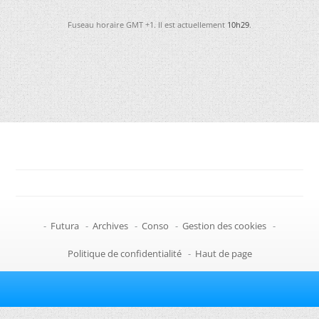
Fuseau horaire GMT +1. Il est actuellement
10h29
.
-
Futura
-
Archives
-
Conso
-
Gestion des cookies
-
Politique de confidentialité
-
Haut de page