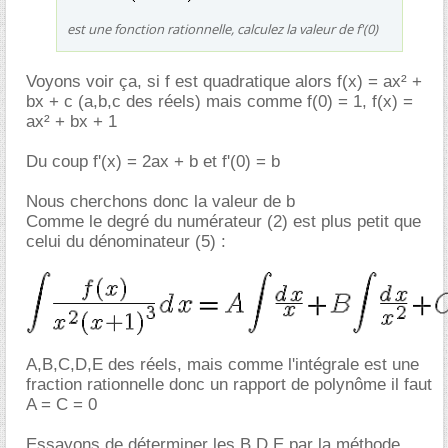
est une fonction rationnelle, calculez la valeur de f'(0)
Voyons voir ça, si f est quadratique alors f(x) = ax² +
bx + c (a,b,c des réels) mais comme f(0) = 1, f(x) =
ax² + bx + 1
Du coup f'(x) = 2ax + b et f'(0) = b
Nous cherchons donc la valeur de b
Comme le degré du numérateur (2) est plus petit que
celui du dénominateur (5) :
A,B,C,D,E des réels, mais comme l'intégrale est une
fraction rationnelle donc un rapport de polynôme il faut
A = C = 0
Essayons de déterminer les B,D,E par la méthode