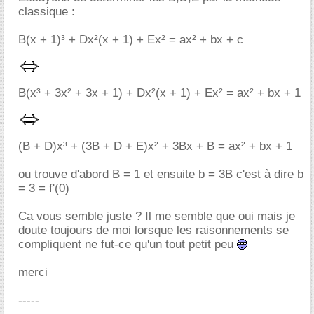
classique :
B(x + 1)³ + Dx²(x + 1) + Ex² = ax² + bx + c
B(x³ + 3x² + 3x + 1) + Dx²(x + 1) + Ex² = ax² + bx + 1
(B + D)x³ + (3B + D + E)x² + 3Bx + B = ax² + bx + 1
ou trouve d'abord B = 1 et ensuite b = 3B c'est à dire b
= 3 = f'(0)
Ca vous semble juste ? Il me semble que oui mais je
doute toujours de moi lorsque les raisonnements se
compliquent ne fut-ce qu'un tout petit peu
merci
-----