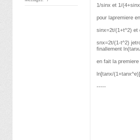
1/sinx et 1/(4+sinx
pour lapremiere en
sinx=2t/(1+t^2) et 
snx=2t/(1-t^2) jet
finallement ln(tanx
en fait la premie
ln[tanx/(1+tanx^e)
-----