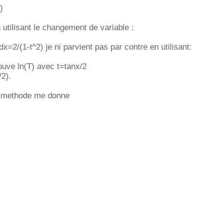
)
 utilisant le changement de variable :
dx=2/(1-t^2) je ni parvient pas par contre en utilisant:
rouve ln(T) avec t=tanx/2
/2).
re methode me donne
]