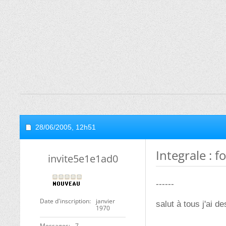
28/06/2005,
12h51
Integrale : f
invite5e1e1ad0
------
Date d'inscription
janvier
salut à tous j'ai d
1970
Messages
7