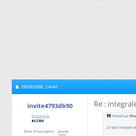
28/06/2005,
14h40
Re : integral
invite4793db90
Envoyé par
Ble
Le seul moyen je
Date d'inscription
janvier
1970