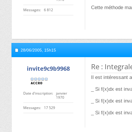
Cette méthode mar
Messages
6 812
28/06/2005,
15h15
Re : Integral
invite9c9b9968
Il est intéressant
_ Si f(x)dx est inv
Date d'inscription
janvier
1970
_ Si f(x)dx est inv
Messages
17 529
_ Si f(x)dx est inv