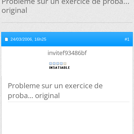
Probleme sur un exercice de proba...
original
24/03/2006,
16h25
#1
invitef93486bf
Probleme sur un exercice de
proba... original