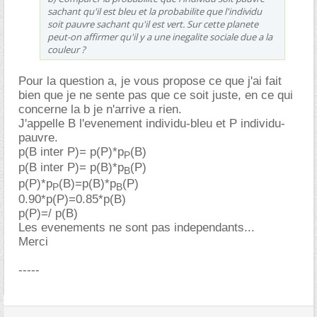
sachant qu'il est bleu et la probabilite que l'individu
soit pauvre sachant qu'il est vert. Sur cette planete
peut-on affirmer qu'il y a une inegalite sociale due a la
couleur ?
Pour la question a, je vous propose ce que j'ai fait
bien que je ne sente pas que ce soit juste, en ce qui
concerne la b je n'arrive a rien.
J'appelle B l'evenement individu-bleu et P individu-
pauvre.
p(B inter P)= p(P)*p
(B)
P
p(B inter P)= p(B)*p
(P)
B
p(P)*p
(B)=p(B)*p
(P)
P
B
0.90*p(P)=0.85*p(B)
p(P)=/ p(B)
Les evenements ne sont pas independants...
Merci
-----