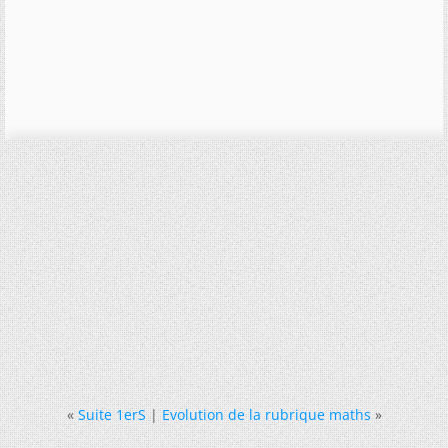
«
Suite 1erS
|
Evolution de la rubrique maths
»