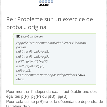
Re : Probleme sur un exercice de
proba... original
Envoyé par
Dordon
J'appelle B l'evenement individu-bleu et P individu-
pauvre.
p(B inter P)= p(P)*p
(B)
P
p(B inter P)= p(B)*p
(P)
B
p(P)*p
(B)=p(B)*p
(P)
P
B
0.90*p(P)=0.85*p(B)
p(P)=/ p(B)
Les evenements ne sont pas independants
Faux
Merci
Pour montrer l'indépendance, il faut établir une des
égalités p(P)=p
(P) ou p(B)=p
(B)
B
P
Pour cela utilise p(B)=x et la dépendance dépendra de
la valeur de x.