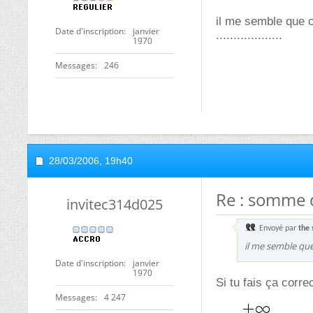
il me semble que 
Date d'inscription
janvier
...................
1970
Messages
246
28/03/2006,
19h40
Re : somme
invitec314d025
Envoyé par
the 
il me semble qu
Date d'inscription
janvier
1970
Si tu fais ça corre
Messages
4 247