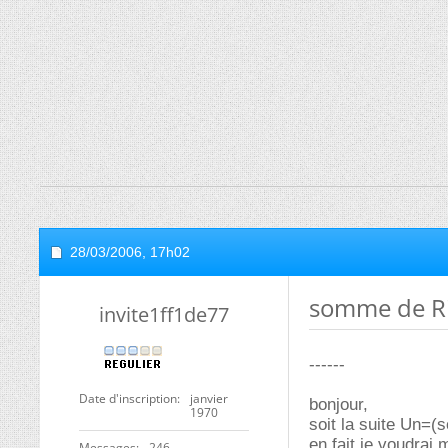
28/03/2006,
17h02
somme de R
invite1ff1de77
------
Date d'inscription
janvier
bonjour,
1970
soit la suite Un=(
en fait je voudrai
Messages
246