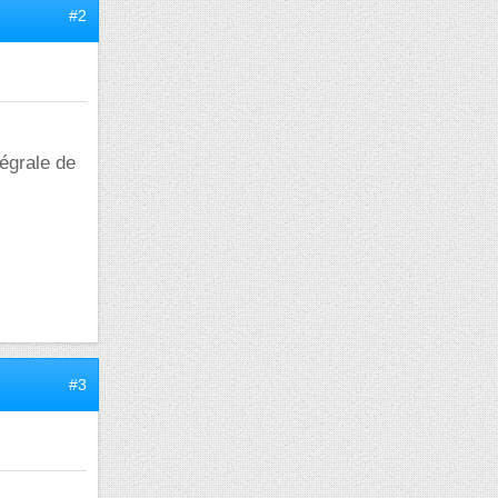
#2
tégrale de
#3