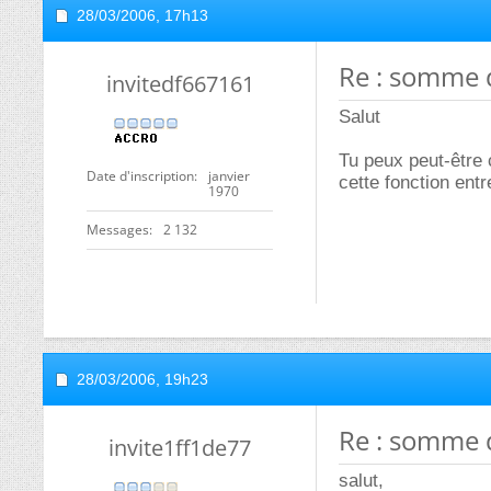
28/03/2006,
17h13
Re : somme
invitedf667161
Salut
Tu peux peut-être 
Date d'inscription
janvier
cette fonction entr
1970
Messages
2 132
28/03/2006,
19h23
Re : somme
invite1ff1de77
salut,