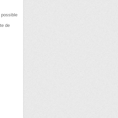
 possible
ite de