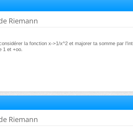
 de Riemann
considérer la fonction x->1/x^2 et majorer ta somme par l'in
e 1 et +oo.
 de Riemann