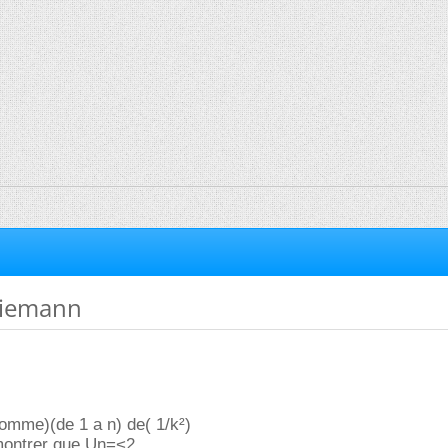
iemann
somme)(de 1 a n) de( 1/k²)
 montrer que Un=<2