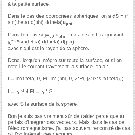
à ta petite surface.
Dans le cas des coordonées sphériques, on a
dS
= r²
sin(theta) d(phi) d(theta)
u
phi
Dans ton cas si j= j
u
on a alors le flux qui vaut
0
phi
j
*r²*sin(tetha) d(theta) d(phi)
0
avec r qui est le rayon de ta sphère.
Donc, lorqu'on intègre sur toute la surface, et si on
note I le courant traversant la surface, on a :
I = Int(theta, 0, Pi, Int (phi, 0, 2*Pi, j
*r²*sin(theta)))
0
I = j
r² 4 Pi = j
* S
0
0
avec S la surface de la sphère.
Bon je suis pas vraiment sûr de t'aider parce que tu
parlais d'intégrer des vecteurs. Mais dans le cas de
l'électromagnétisme, j'ai pas souvent rencontré de cas
où l'on intégrait des vecteurs.