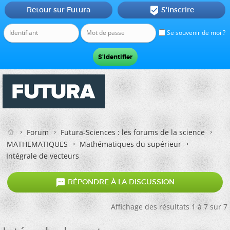
Retour sur Futura
S'inscrire

Se souvenir de moi ?
Forum
Futura-Sciences : les forums de la science
MATHEMATIQUES
Mathématiques du supérieur
Intégrale de vecteurs

RÉPONDRE À LA DISCUSSION
Affichage des résultats 1 à 7 sur 7