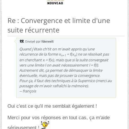
Re : Convergence et limite d'une
suite récurrente
Envoyé par
fderwelt
Quand j'étais ch'tit on m'avait appris qu'une
récurrence de la forme x
= f(x
) ne se résolvait pas
n+1
n
en cherchant x = f(x), mais que si la suite convergeait
vers une limite
l
on avait nécessairement
l
= f(
l
).
Autrement dit, ça permet de démasquer la limite
éventuelle, mais pas de prouver la convergence.
Pour ça, il faut des techniques à la Supernico (merci au
passage de m'avoir rafraîchi la mémoire).
-- françois
Oui c'est ce qu'il me semblait également !
Merci pour vos réponses en tout cas, ça m'aide
sérieusement !