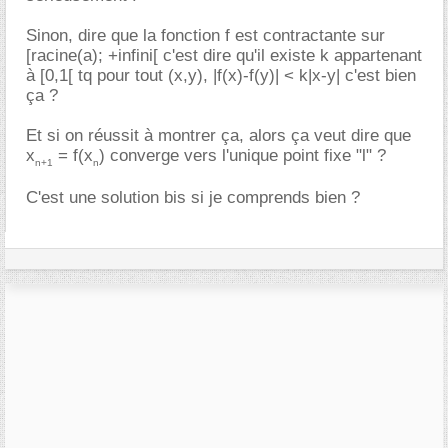
Sinon, dire que la fonction f est contractante sur
[racine(a); +infini[ c'est dire qu'il existe k appartenant
à [0,1[ tq pour tout (x,y), |f(x)-f(y)| < k|x-y| c'est bien
ça ?
Et si on réussit à montrer ça, alors ça veut dire que
x
= f(x
) converge vers l'unique point fixe "l" ?
n+1
n
C'est une solution bis si je comprends bien ?