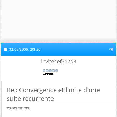
31/05/2006,
20h20
#6
invite4ef352d8
Re : Convergence et limite d'une
suite récurrente
exactement.