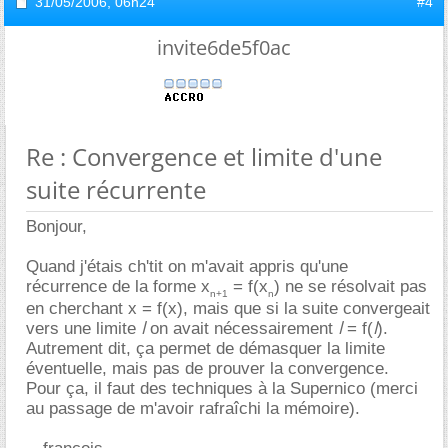
31/05/2006,
06h24
#4
invite6de5f0ac
Re : Convergence et limite d'une
suite récurrente
Bonjour,
Quand j'étais ch'tit on m'avait appris qu'une
récurrence de la forme x
= f(x
) ne se résolvait pas
n+1
n
en cherchant x = f(x), mais que si la suite convergeait
l
l
l
vers une limite
on avait nécessairement
= f(
).
Autrement dit, ça permet de démasquer la limite
éventuelle, mais pas de prouver la convergence.
Pour ça, il faut des techniques à la Supernico (merci
au passage de m'avoir rafraîchi la mémoire).