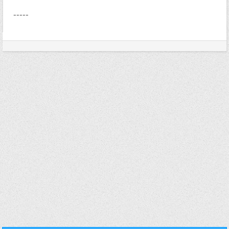
-----