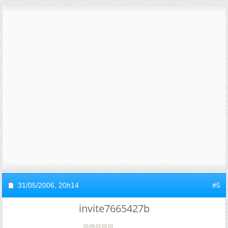
31/05/2006,
20h14
#5
invite7665427b