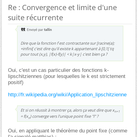
Re : Convergence et limite d'une
suite récurrente
Envoyé par
tallin
Dire que la fonction f est contractante sur [racine(a);
+infini[ c'est dire qu'il existe k appartenant à [0,1[ tq
pour tout (x,y), |f(x)-f(y)| < k|x-y| c'est bien ça ?
Oui, c'est un cas particulier des fonctions k-
lipschitziennes (pour lesquelles le k est strictement
positif)
http://fr.wikipedia.org/wiki/Application_lipschitzienne
Et si on réussit à montrer ça, alors ça veut dire que x
n+1
= f(x
) converge vers l'unique point fixe "l" ?
n
Oui, en appliquant le théorème du point fixe (comme
l'a signalé matthias) :