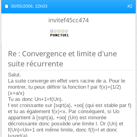
30/05/2006,
22h03
#2
invitef45cc474
Re : Convergence et limite d'une
suite récurrente
Salut.
La suite converge en effet vers racine de a. Pour le
montrer, tu peux définir la fonction f par f(x)=(1/2)
(x+a/x)
Tu as donc Un+1=f(Un).
f est croissante sur [sqrt(a), +oo[ (qui est stable par f)
et tu as également f(x)<x. Par conséquent, si Uo
appartient à [sqrt(a), +oo[ (Un) est minorée
décroissante donc possède une limite l. Or (Un) et
f(Un)=Un+1 ont même limite, donc f(l)=l et donc
l=sqrt(a).