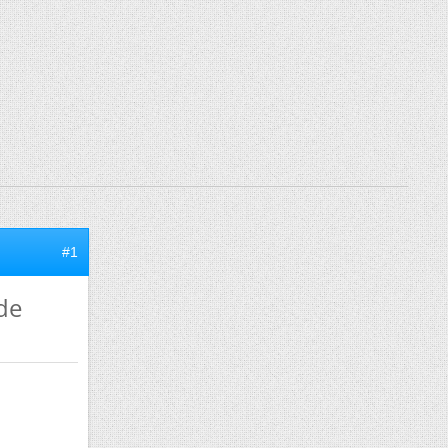
#1
de