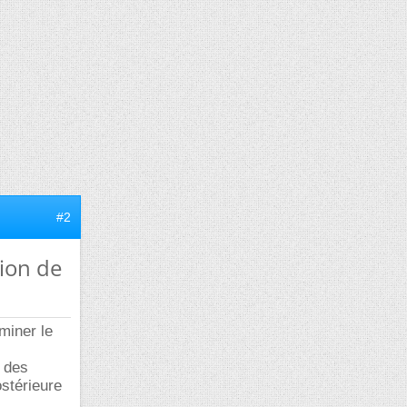
#2
tion de
miner le
r des
ostérieure