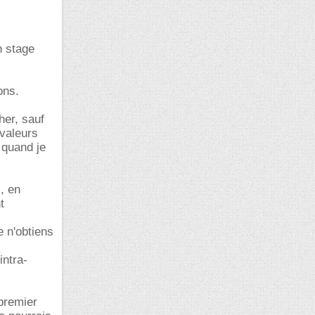
n stage
ons.
her, sauf
 valeurs
 quand je
s, en
t
e n'obtiens
intra-
 premier