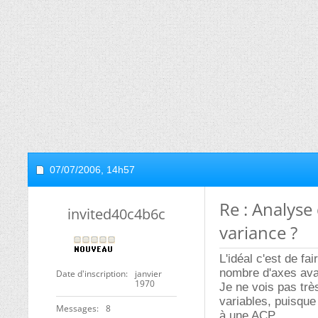
07/07/2006,
14h57
Re : Analyse
invited40c4b6c
variance ?
L'idéal c'est de f
nombre d'axes ava
Date d'inscription
janvier
1970
Je ne vois pas trè
variables, puisque
Messages
8
à une ACP.