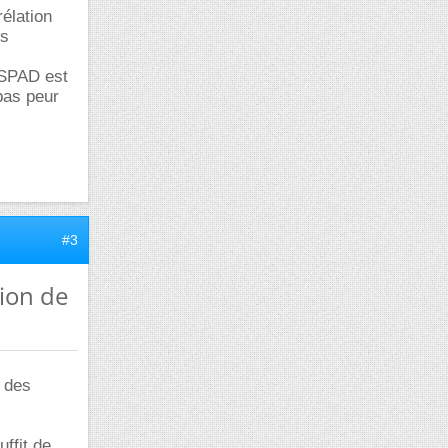
élation
es
, SPAD est
pas peur
#3
tion de
r des
uffit de