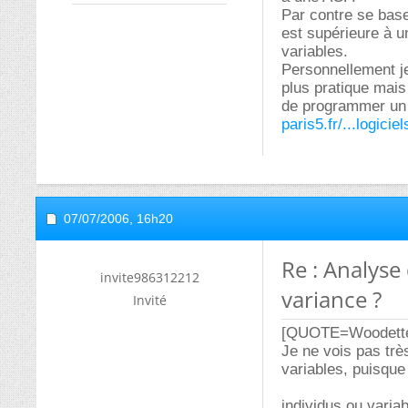
Par contre se base
est supérieure à u
variables.
Personnellement je
plus pratique mais
de programmer un 
paris5.fr/...logicie
07/07/2006,
16h20
Re : Analyse
invite986312212
variance ?
Invité
[QUOTE=Woodett
Je ne vois pas trè
variables, puisque
individus ou variabl