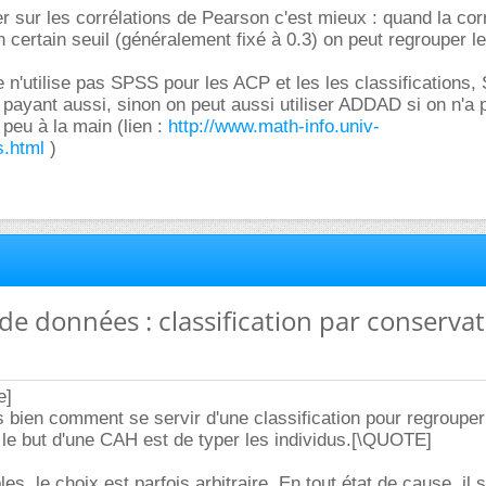
r sur les corrélations de Pearson c'est mieux : quand la corr
n certain seuil (généralement fixé à 0.3) on peut regrouper l
 n'utilise pas SPSS pour les ACP et les les classifications
 payant aussi, sinon on peut aussi utiliser ADDAD si on n'a 
peu à la main (lien :
http://www.math-info.univ-
ls.html
)
 de données : classification par conserva
e]
s bien comment se servir d'une classification pour regroupe
 le but d'une CAH est de typer les individus.[\QUOTE]
es, le choix est parfois arbitraire. En tout état de cause, il s