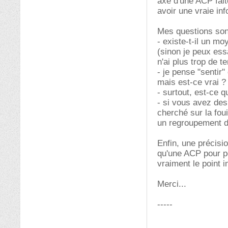
axe d'une ACP fait
avoir une vraie in
Mes questions son
- existe-t-il un mo
(sinon je peux essa
n'ai plus trop de t
- je pense "sentir"
mais est-ce vrai ?
- surtout, est-ce
- si vous avez des 
cherché sur la foui
un regroupement de
Enfin, une précisi
qu'une ACP pour po
vraiment le point i
Merci...
-----