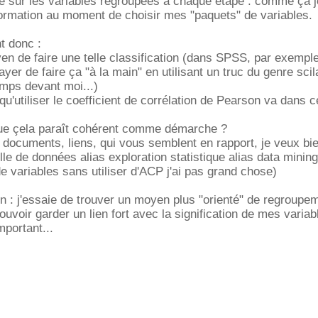
e sur les variables regroupées à chaque étape : comme ça j
formation au moment de choisir mes "paquets" de variables.
t donc :
yen de faire une telle classification (dans SPSS, par exemple
yer de faire ça "à la main" en utilisant un truc du genre scil
emps devant moi...)
 qu'utiliser le coefficient de corrélation de Pearson va dans 
 que çela paraît cohérent comme démarche ?
documents, liens, qui vous semblent en rapport, je veux bien.
lle de données alias exploration statistique alias data minin
 variables sans utiliser d'ACP j'ai pas grand chose)
on : j'essaie de trouver un moyen plus "orienté" de regroupe
uvoir garder un lien fort avec la signification de mes variabl
mportant...