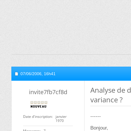
07/06/2006,
16h41
Analyse de d
invite7fb7cf8d
variance ?
------
Date d'inscription
janvier
1970
Bonjour,
Messages
7