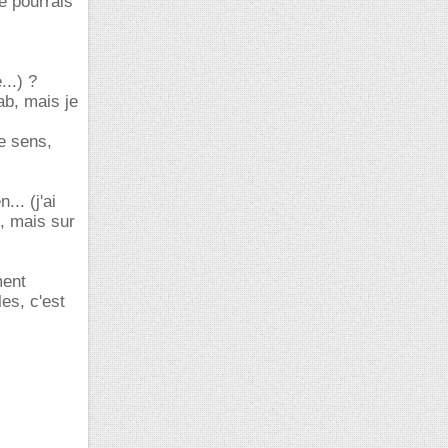
e pourrais
...) ?
ab, mais je
ce sens,
.. (j'ai
g, mais sur
ment
es, c'est