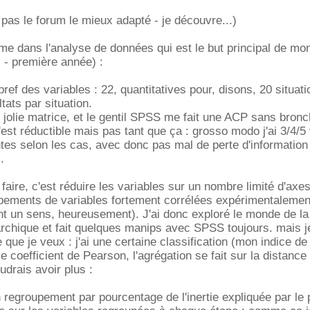
 pas le forum le mieux adapté - je découvre...)
lème dans l'analyse de données qui est le but principal de mo
s - première année) :
bref des variables : 22, quantitatives pour, disons, 20 situati
ltats par situation.
e jolie matrice, et le gentil SPSS me fait une ACP sans bronc
'est réductible mais pas tant que ça : grosso modo j'ai 3/4/5
tes selon les cas, avec donc pas mal de perte d'information
.
faire, c'est réduire les variables sur un nombre limité d'axe
upements de variables fortement corrélées expérimentalemen
ont un sens, heureusement). J'ai donc exploré le monde de la
rarchique et fait quelques manips avec SPSS toujours. mais j
que je veux : j'ai une certaine classification (mon indice de
 coefficient de Pearson, l'agrégation se fait sur la distance 
udrais avoir plus :
un regroupement par pourcentage de l'inertie expliquée par le