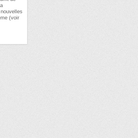
la
 nouvelles
ème (voir