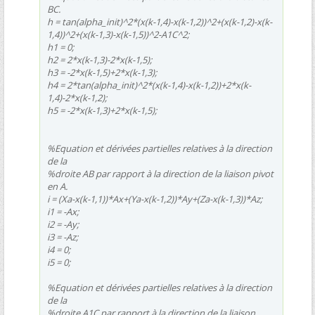
BC.
h = tan(alpha_init)^2*(x(k-1,4)-x(k-1,2))^2+(x(k-1,2)-x(k-
1,4))^2+(x(k-1,3)-x(k-1,5))^2-A1C^2;
h1 = 0;
h2 = 2*x(k-1,3)-2*x(k-1,5);
h3 = -2*x(k-1,5)+2*x(k-1,3);
h4 = 2*tan(alpha_init)^2*(x(k-1,4)-x(k-1,2))+2*x(k-
1,4)-2*x(k-1,2);
h5 = -2*x(k-1,3)+2*x(k-1,5);
%Equation et dérivées partielles relatives à la direction
de la
%droite AB par rapport à la direction de la liaison pivot
en A.
i = (Xa-x(k-1,1))*Ax+(Ya-x(k-1,2))*Ay+(Za-x(k-1,3))*Az;
i1 = -Ax;
i2 = -Ay;
i3 = -Az;
i4 = 0;
i5 = 0;
%Equation et dérivées partielles relatives à la direction
de la
%droite A1C par rapport à la direction de la liaison