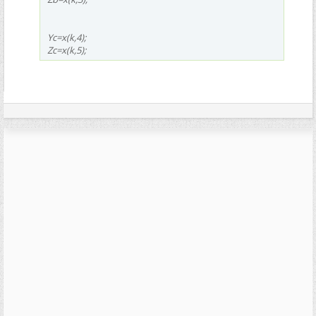
Yc=x(k,4);
Zc=x(k,5);