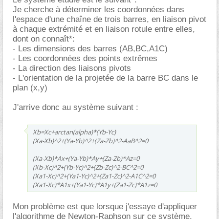
Je cherche à déterminer les coordonnées dans
l'espace d'une chaîne de trois barres, en liaison pivot
à chaque extrémité et en liaison rotule entre elles,
dont on connaît*:
- Les dimensions des barres (AB,BC,A1C)
- Les coordonnées des points extrêmes
- La direction des liaisons pivots
- L'orientation de la projetée de la barre BC dans le
plan (x,y)
J'arrive donc au système suivant :
Xb=Xc+arctan(alpha)*(Yb-Yc)
(Xa-Xb)^2+(Ya-Yb)^2+(Za-Zb)^2-AaB^2=0
(Xa-Xb)*Ax+(Ya-Yb)*Ay+(Za-Zb)*Az=0
(Xb-Xc)^2+(Yb-Yc)^2+(Zb-Zc)^2-BC^2=0
(Xa1-Xc)^2+(Ya1-Yc)^2+(Za1-Zc)^2-A1C^2=0
(Xa1-Xc)*A1x+(Ya1-Yc)*A1y+(Za1-Zc)*A1z=0
Mon problème est que lorsque j'essaye d'appliquer
l'algorithme de Newton-Raphson sur ce système,