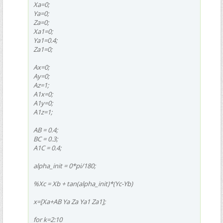
Xa=0;
Ya=0;
Za=0;
Xa1=0;
Ya1=0.4;
Za1=0;
Ax=0;
Ay=0;
Az=1;
A1x=0;
A1y=0;
A1z=1;
AB = 0.4;
BC = 0.3;
A1C = 0.4;
alpha_init = 0*pi/180;
%Xc = Xb + tan(alpha_init)*(Yc-Yb)
x=[Xa+AB Ya Za Ya1 Za1];
for k=2:10