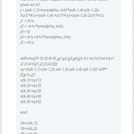
pivot en A1.
j = (x(k-1,1)+tan(alpha_init)*(x(k-1,4)-x(k-1,2))-
Xa1)*A1x+(x(k-1,4)-Ya1)*A1y+(x(k-1,5)-Za1)*A1z;
j1 = A1x;
j2 = -A1x*tan(alpha_init);
j3 = 0;
j4 = A1y+A1x*tan(alpha_init);
j5 = A1z;
diff=inv([f1 f2 f3 f4 f5 ;g1 g2 g3 g4 g5 ;h1 h2 h3 h4 h5;i1
i2 i3 i4 i5;j1 j2 j3 j4 j5]);
xy=[x(k-1,1) x(k-1,2) x(k-1,3) x(k-1,4) x(k-1,5)]'-diff*
[f,g,h,i,j]';
x(k,1)=xy(1);
x(k,2)=xy(2);
x(k,3)=xy(3);
x(k,4)=xy(4);
x(k,5)=xy(5);
end
Xb=x(k,1);
Yb=x(k,2);
Zb=x(k,3);