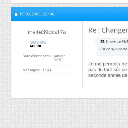
06/02/2005,
22h06
Re : Changem
invite39dcaf7a
Envoyé par
MaT
Est ce que ce p
Date d'inscription
janvier
1970
Je me permets de r
pas du tout sûr de 
Messages
1 941
seconde année de