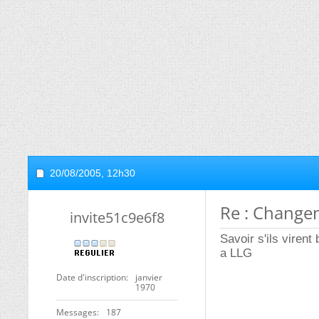
20/08/2005,
12h30
Re : Changem
invite51c9e6f8
Savoir s'ils virent
a LLG
Date d'inscription
janvier
1970
Messages
187