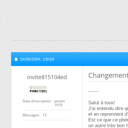
24/06/2004,
13h58
Changement 
invite815104ed
------
Date d'inscription
janvier
Salut à tous!
1970
J'ai entendu dire 
et en reprennent d
Messages
13
Est ce que ce phén
un autre très bon 