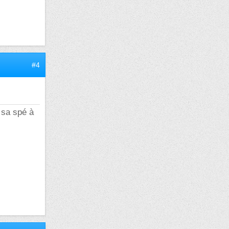
#4
 sa spé à