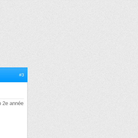
#3
en 2e année