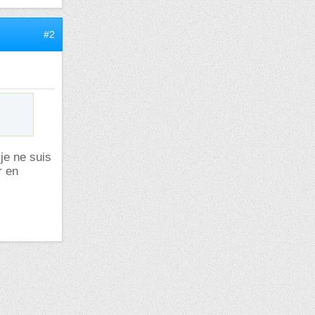
#2
je ne suis
r en