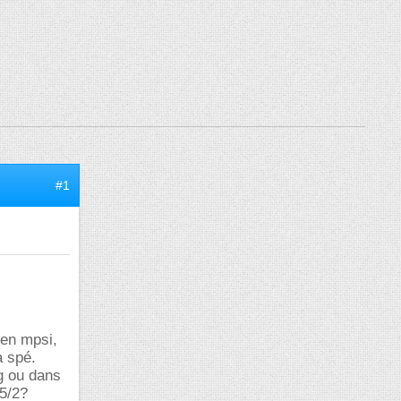
#1
 en mpsi,
a spé.
lg ou dans
 5/2?