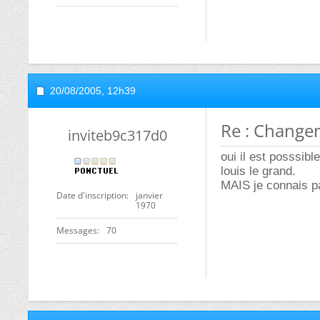
20/08/2005,
12h39
Re : Changem
inviteb9c317d0
oui il est posssib
louis le grand.
MAIS je connais p
Date d'inscription
janvier
1970
Messages
70