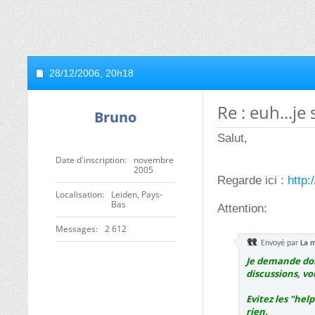
28/12/2006,
20h18
Re : euh...je 
Bruno
Salut,
Date d'inscription
novembre
2005
Regarde ici :
http:
Localisation
Leiden, Pays-
Bas
Attention:
Messages
2 612
Envoyé par
La 
Je demande donc
discussions, vo
Evitez les "hel
rien.