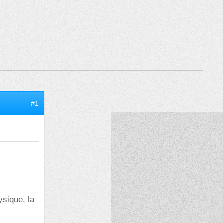
#1
ysique, la