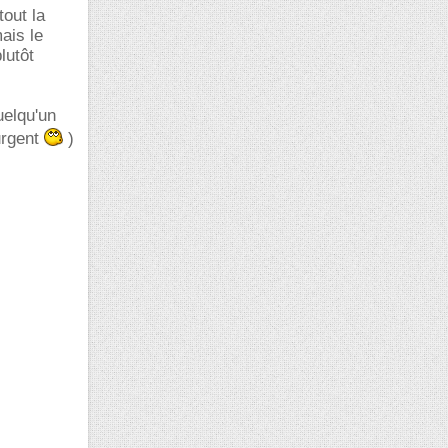
tout la
ais le
lutôt
uelqu'un
urgent
)