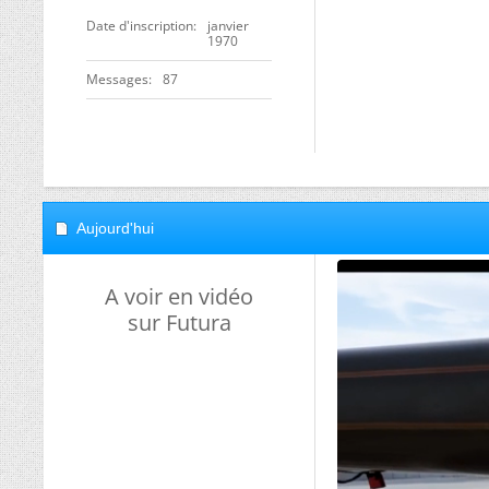
Date d'inscription
janvier
1970
Messages
87
Aujourd'hui
A voir en vidéo
sur Futura