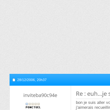
28/12/2006,
20h37
Re : euh...je 
inviteba90c94e
bon je suis aller v
j'aimerais recueil