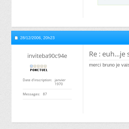
28/12/2006,
20h23
Re : euh...je 
inviteba90c94e
merci bruno je vais
Date d'inscription
janvier
1970
Messages
87