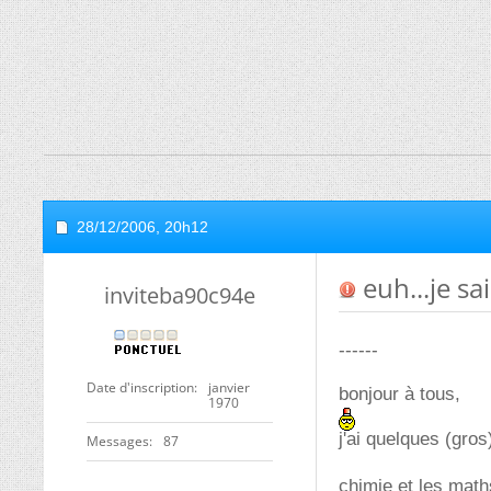
28/12/2006,
20h12
euh...je sai
inviteba90c94e
------
Date d'inscription
janvier
bonjour à tous,
1970
j'ai quelques (gros
Messages
87
chimie et les math