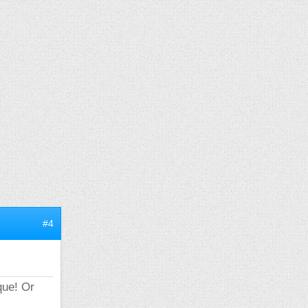
#4
ique! Or