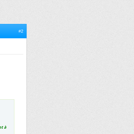
#2
nt à