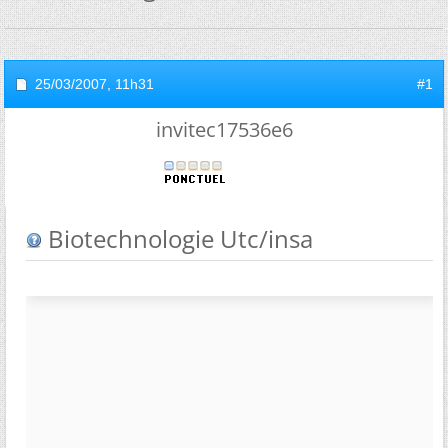
25/03/2007,
11h31
#1
invitec17536e6
Biotechnologie Utc/insa