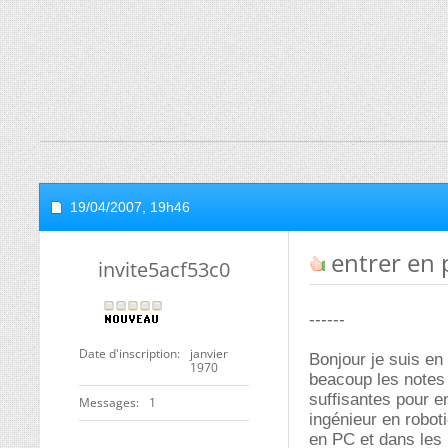
19/04/2007,
19h46
entrer en 
invite5acf53c0
------
Date d'inscription
janvier
Bonjour je suis en 
1970
beacoup les notes 
suffisantes pour e
Messages
1
ingénieur en robot
en PC et dans les