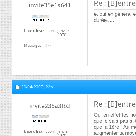
Re : [B]entr
invite35e1a641
et oui en général 
durée.....
Date d'inscription
janvier
1970
Messages
177
20/04/2007,
22h11
Re : [B]entr
invite235a3fb2
Oui en effet tes n
que je sais pas si
que la 1ère ! Au m
Date d'inscription
janvier
augmenter ta moyen
1970