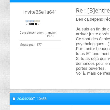
Re : [B]entr
invite35e1a641
Ben ca depend l'éco
Je suis en fin de 
Date d'inscription
janvier
arriver juste aprè
1970
Ce sont des écoles 
psychologiques...) 
Messages
177
Par contre beauco
tu as ET une ment
Si tu as déjà des 
demandés pour entr
portes ouvertes.
Voilà, mais ce n'es
20/04/2007,
10h58