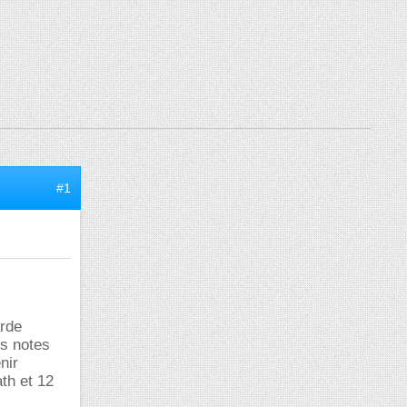
#1
arde
es notes
nir
ath et 12