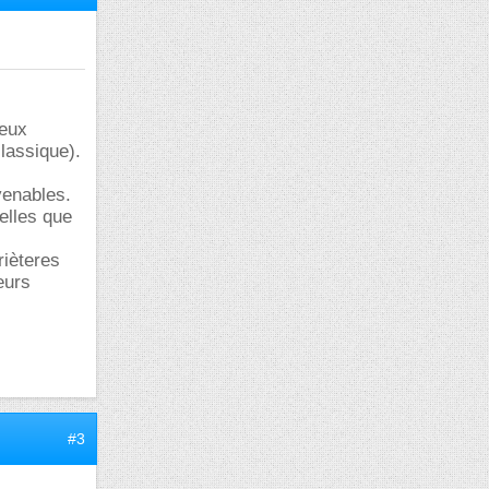
peux
classique).
venables.
elles que
rièteres
eurs
#3