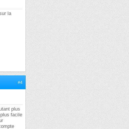
sur la
#4
utant plus
plus facile
ur
 compte