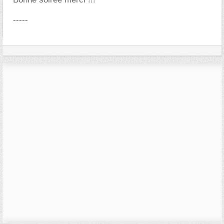
-----