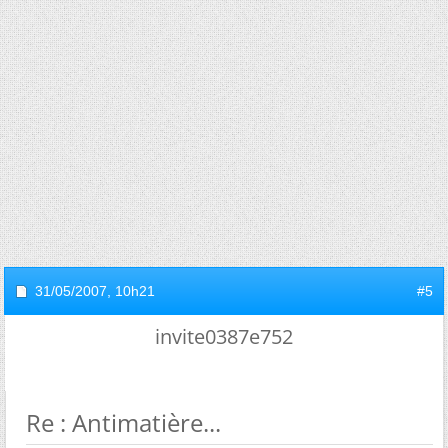
31/05/2007,
10h21
#5
invite0387e752
Re : Antimatière...