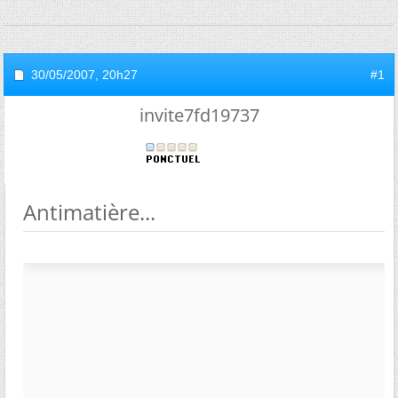
30/05/2007,
20h27
#1
invite7fd19737
Antimatière...