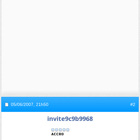
05/06/2007,
21h50
#2
invite9c9b9968