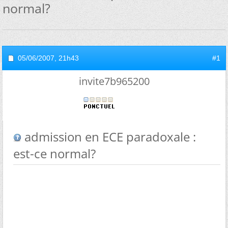
normal?
05/06/2007,
21h43
#1
invite7b965200
admission en ECE paradoxale :
est-ce normal?