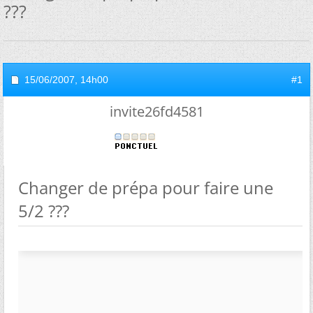
???
15/06/2007,
14h00
#1
invite26fd4581
Changer de prépa pour faire une
5/2 ???