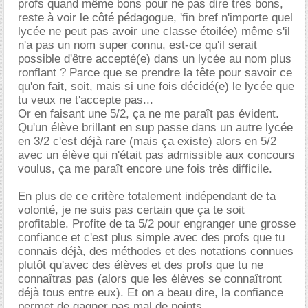
profs quand même bons pour ne pas dire très bons,
reste à voir le côté pédagogue, 'fin bref n'importe quel
lycée ne peut pas avoir une classe étoilée) même s'il
n'a pas un nom super connu, est-ce qu'il serait
possible d'être accepté(e) dans un lycée au nom plus
ronflant ? Parce que se prendre la tête pour savoir ce
qu'on fait, soit, mais si une fois décidé(e) le lycée que
tu veux ne t'accepte pas...
Or en faisant une 5/2, ça ne me paraît pas évident.
Qu'un élève brillant en sup passe dans un autre lycée
en 3/2 c'est déjà rare (mais ça existe) alors en 5/2
avec un élève qui n'était pas admissible aux concours
voulus, ça me paraît encore une fois très difficile.
En plus de ce critère totalement indépendant de ta
volonté, je ne suis pas certain que ça te soit
profitable. Profite de ta 5/2 pour engranger une grosse
confiance et c'est plus simple avec des profs que tu
connais déjà, des méthodes et des notations connues
plutôt qu'avec des élèves et des profs que tu ne
connaîtras pas (alors que les élèves se connaîtront
déjà tous entre eux). Et on a beau dire, la confiance
permet de gagner pas mal de points...