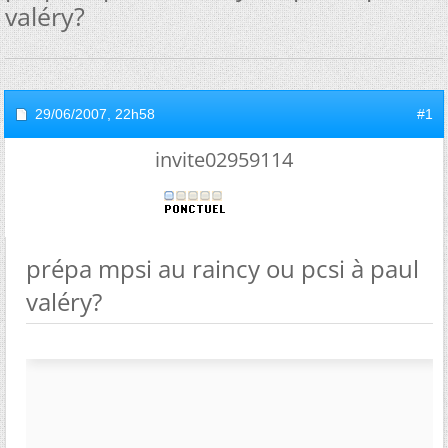
valéry?
29/06/2007,
22h58
#1
invite02959114
prépa mpsi au raincy ou pcsi à paul
valéry?