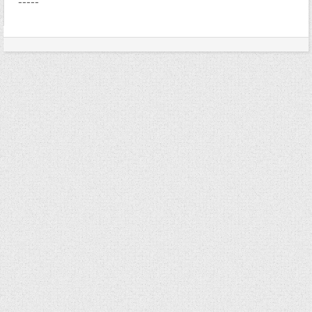
-----