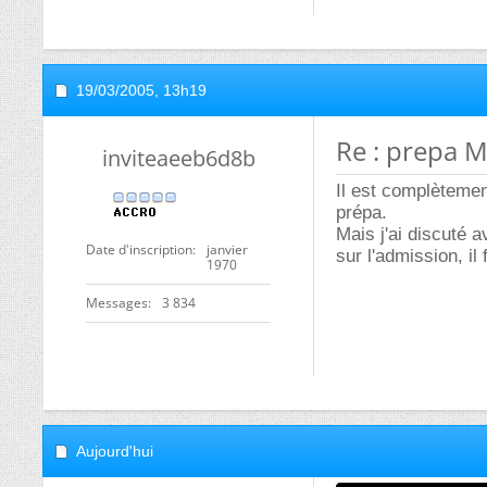
19/03/2005,
13h19
Re : prepa M
inviteaeeb6d8b
Il est complètemen
prépa.
Mais j'ai discuté 
Date d'inscription
janvier
sur l'admission, il 
1970
Messages
3 834
Aujourd'hui