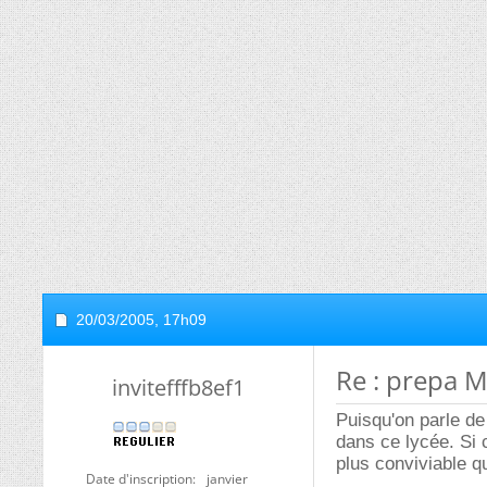
20/03/2005,
17h09
Re : prepa M
invitefffb8ef1
Puisqu'on parle de
dans ce lycée. Si c
plus conviviable q
Date d'inscription
janvier