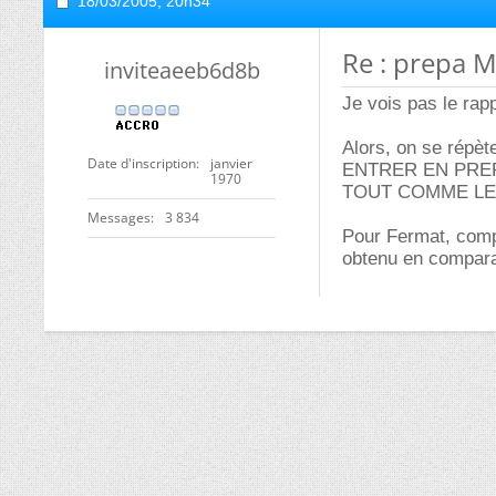
18/03/2005,
20h34
Re : prepa M
inviteaeeb6d8b
Je vois pas le rapp
Alors, on se rép
Date d'inscription
janvier
ENTRER EN PREP
1970
TOUT COMME LE 
Messages
3 834
Pour Fermat, com
obtenu en comparan