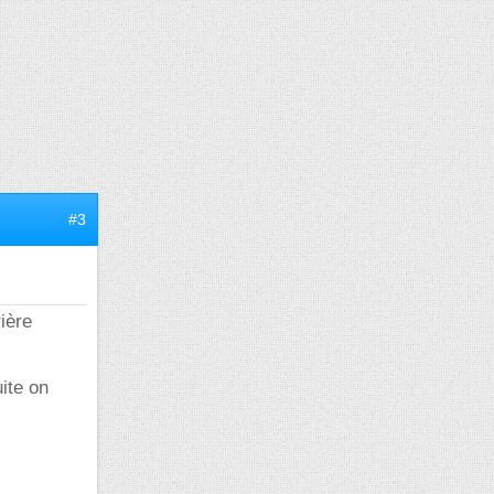
#3
ière
ite on