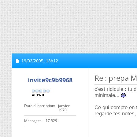
19/03/2005,
13h12
Re : prepa M
invite9c9b9968
c'est ridicule : t
minimale...
Date d'inscription
janvier
Ce qui compte en f
1970
regarde tes notes,
Messages
17 529