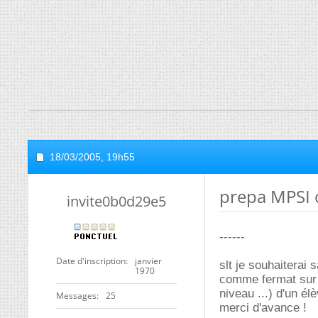
18/03/2005,
19h55
prepa MPSI 
invite0b0d29e5
------
Date d'inscription
janvier
slt je souhaiterai
1970
comme fermat sur t
niveau ...) d'un él
Messages
25
merci d'avance !