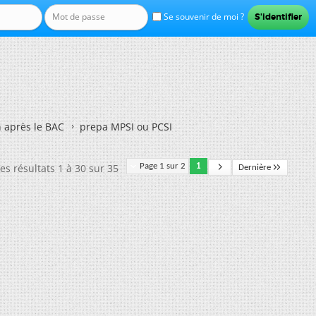
Se souvenir de moi ?
n après le BAC
prepa MPSI ou PCSI
es résultats 1 à 30 sur 35
Page 1 sur 2
1
Dernière