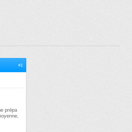
#1
ne prépa
 moyenne,