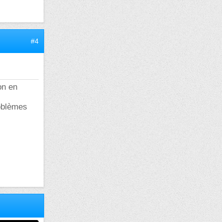
#4
on en
roblèmes