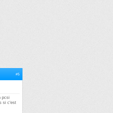
#5
 pcsi
 si c'est