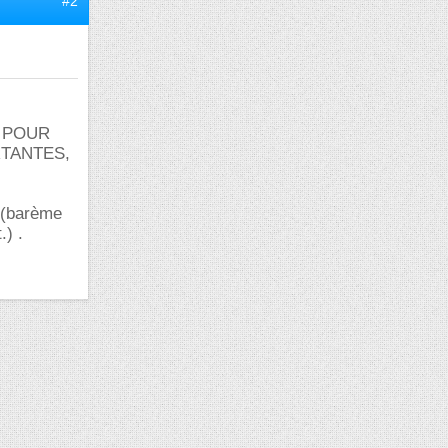
#2
T POUR
RTANTES,
 (barème
.) .