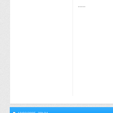
-----