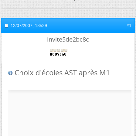
12/07/2007,
18h29
#1
invite5de2bc8c
Choix d'écoles AST après M1