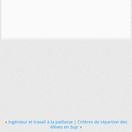
«
Ingénieur et travail à la paillasse
|
Critères de répartion des
élèves en Sup'
»