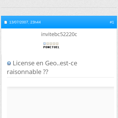
13/07/2007,
23h44
#1
invitebc52220c
License en Geo..est-ce
raisonnable ??