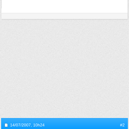
14/07/2007,
10h24
#2