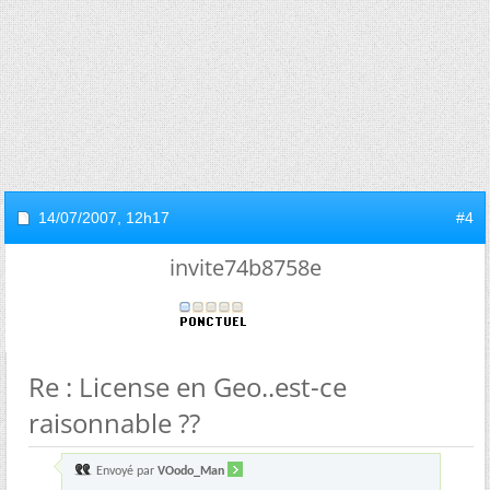
14/07/2007,
12h17
#4
invite74b8758e
Re : License en Geo..est-ce
raisonnable ??
Envoyé par
VOodo_Man