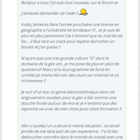
Bonjour a tous !! je suis tout nouveau sur le forum et
j'aimerais demender de l'aide !!
Voila j'aimerais faire l'année prochaine une license en
geographie a l'université de bordeaux III , et je suis de
plus en plus pessimiste !! Je n'entend que du mal de cet
fac ...il faut etre un crack pour espére decrocher un
boulot et j'en passe !!
N'ayant pas une tres grande culture "G" dans le
domaine de la geo ect...je me pose de plus en plus de
questions!! Mais j'ai lu le programme de fond en
comble jai meme été voir des cours sur internet et ca
m'interesse !!
Je sort d'un bac sti genie electrotechnique alors cet
engouement soudain pour la geo a fait comme une
douche froide autour de moi et je n'entend que des
reproche vis-a-vis de men chois pour cette formation !!
Alor ci quelqu'un a vécue la meme situation , ce serait
jentille de me faire part de sen experience . Y'a til des
debouches concréte dans le monde du travail avec une