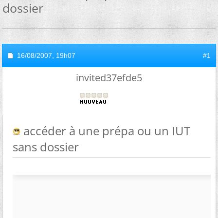
dossier
16/08/2007,
19h07
#1
invited37efde5
accéder à une prépa ou un IUT
sans dossier