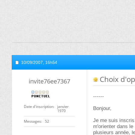
10/09/2007,
16h54
Choix d'op
invite76ee7367
------
Date d'inscription
janvier
Bonjour,
1970
Je me suis inscris 
Messages
52
m'orienter dans le
plusieurs année, 