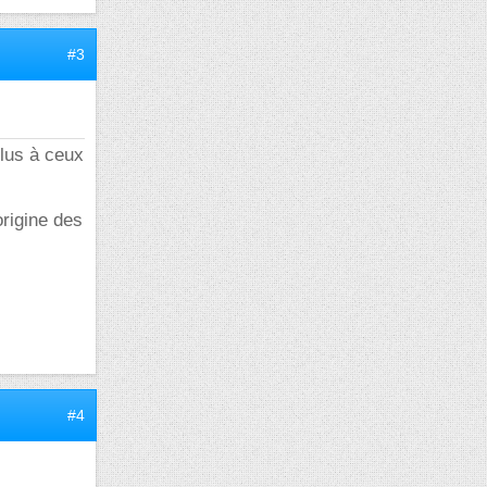
#3
plus à ceux
origine des
#4