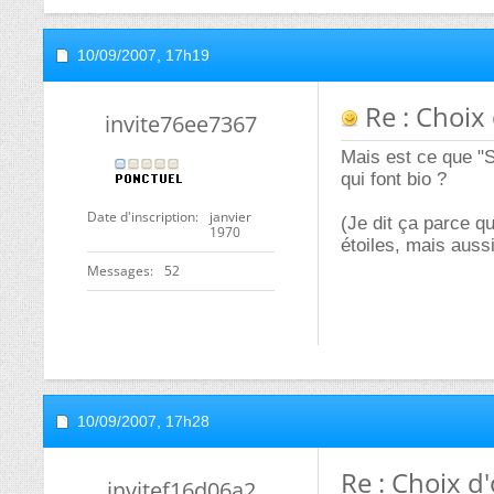
10/09/2007,
17h19
Re : Choix
invite76ee7367
Mais est ce que "S
qui font bio ?
Date d'inscription
janvier
(Je dit ça parce q
1970
étoiles, mais aussi
Messages
52
10/09/2007,
17h28
Re : Choix d
invitef16d06a2