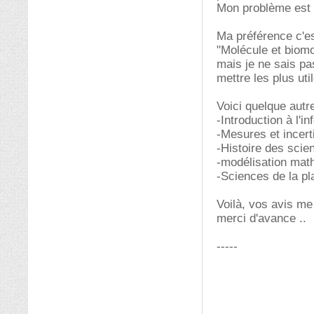
Mon problème est q
Ma préférence c'es
"Molécule et biomo
mais je ne sais pa
mettre les plus uti
Voici quelque autr
-Introduction à l'in
-Mesures et incer
-Histoire des scie
-modélisation mat
-Sciences de la pl
Voilà, vos avis me
merci d'avance ..
-----