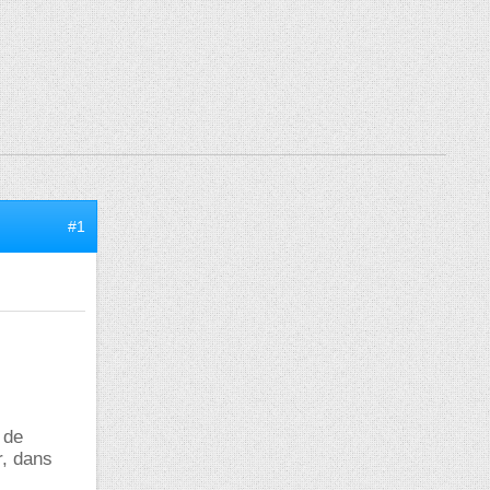
#1
 de
r, dans