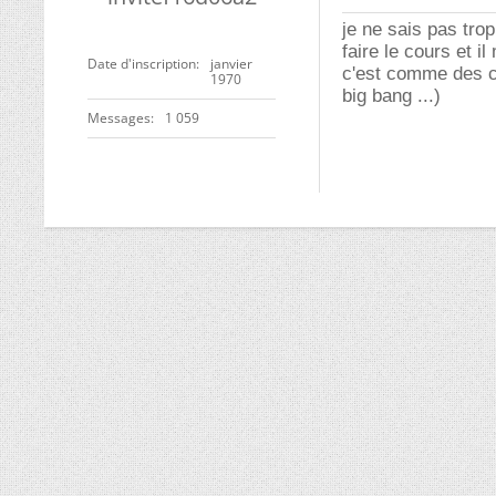
je ne sais pas tro
faire le cours et 
Date d'inscription
janvier
c'est comme des co
1970
big bang ...)
Messages
1 059