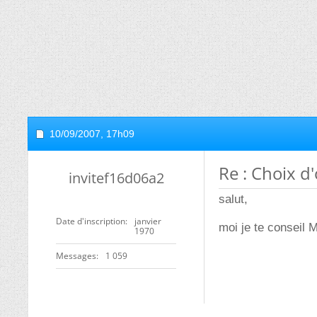
10/09/2007,
17h09
Re : Choix d
invitef16d06a2
salut,
Date d'inscription
janvier
moi je te conseil
1970
Messages
1 059