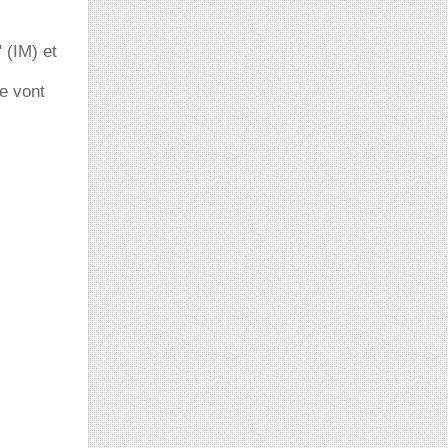
 (IM) et
e vont