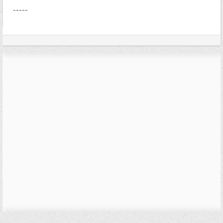
-----