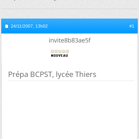
24/11/2007,
13h02
#1
invite8b83ae5f
Prépa BCPST, lycée Thiers