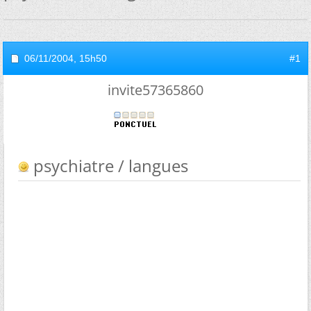
06/11/2004,
15h50
#1
invite57365860
psychiatre / langues