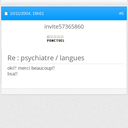
10/11/2004,
18h51
#5
invite57365860
Re : psychiatre / langues
oki!! merci beaucoup!!
lisa!!