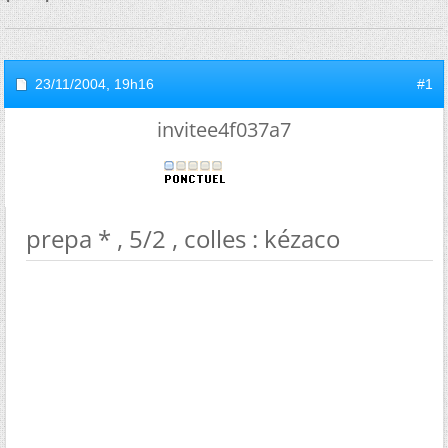
23/11/2004,
19h16
#1
invitee4f037a7
prepa * , 5/2 , colles : kézaco