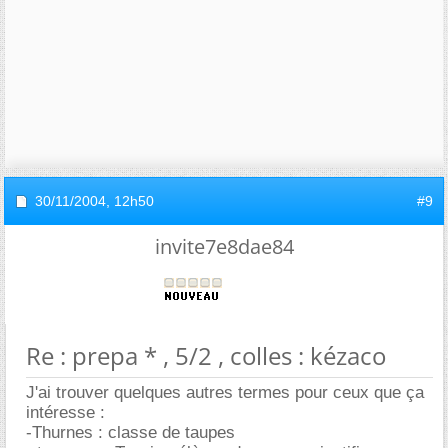
30/11/2004,
12h50
#9
invite7e8dae84
Re : prepa * , 5/2 , colles : kézaco
J'ai trouver quelques autres termes pour ceux que ça
intéresse :
-Thurnes : classe de taupes