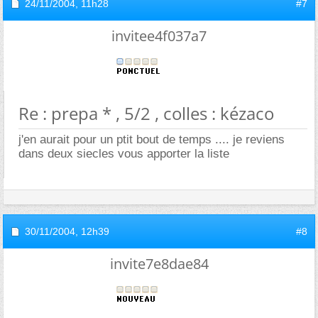
24/11/2004,
11h28
#7
invitee4f037a7
Re : prepa * , 5/2 , colles : kézaco
j'en aurait pour un ptit bout de temps .... je reviens
dans deux siecles vous apporter la liste
30/11/2004,
12h39
#8
invite7e8dae84