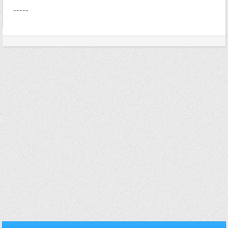
-----