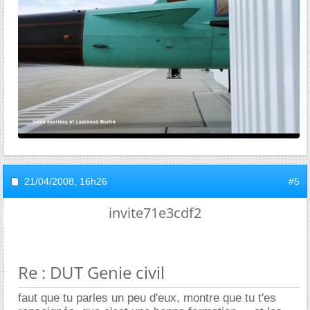
21/04/2008,
16h26
#5
invite71e3cdf2
Re : DUT Genie civil
faut que tu parles un peu d'eux, montre que tu t'es