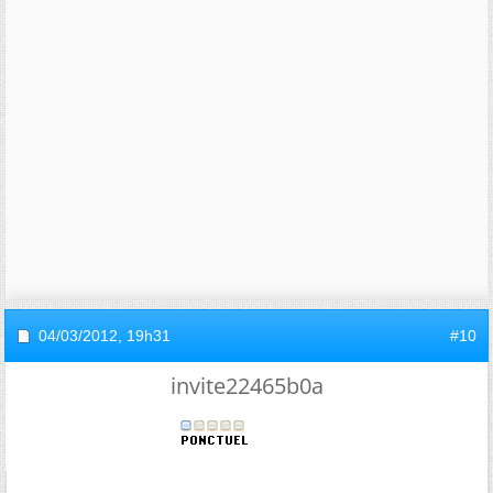
04/03/2012,
19h31
#10
invite22465b0a