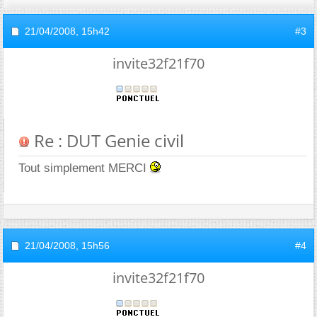
21/04/2008,
15h42
#3
invite32f21f70
Re : DUT Genie civil
Tout simplement MERCI
21/04/2008,
15h56
#4
invite32f21f70