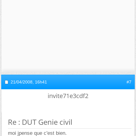
21/04/2008,
16h41
#7
invite71e3cdf2
Re : DUT Genie civil
moi jpense que c'est bien.