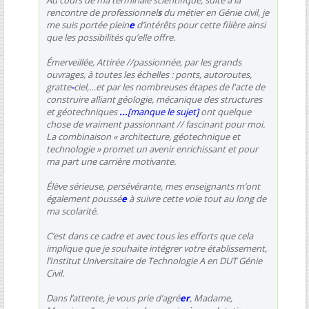
Au cours de ma terminale scientifique, suite à la
rencontre de professionnel
s
du métier en Génie civil, je
me suis portée plein
e
d’intérêts pour cette filière ainsi
que les possibilités qu’elle offre.
Émerveillée,
Attirée //passionnée,
par les grands
ouvrages, à toutes les échelles : ponts, autoroutes,
gratte
-
ciel,…et par les nombreuses étapes de l'acte de
construire alliant géologie, mécanique des structures
et géotechniques
...
[manque le sujet]
ont quelque
chose de vraiment
passionnant // fascinant
pour moi.
La combinaison « architecture, géotechnique et
technologie » promet un avenir enrichissant et pour
ma part une carrière motivante.
Élève sérieuse, persévérante, mes enseignants m’ont
également poussé
e
à suivre cette voie tout au long de
ma scolarité.
C’est dans ce cadre et avec tous les efforts que cela
implique que je souhaite intégrer votre établissement,
l’Institut Universitaire de Technologie A en DUT Génie
Civil.
Dans l’attente, je vous prie d’agré
er
, Madame,