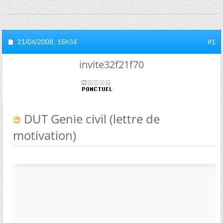
21/04/2008,
15h34
#1
invite32f21f70
DUT Genie civil (lettre de
motivation)