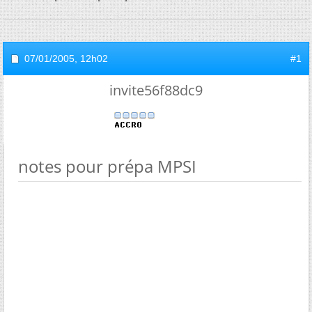
07/01/2005,
12h02
#1
invite56f88dc9
notes pour prépa MPSI