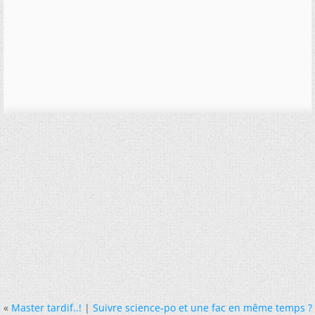
«
Master tardif..!
|
Suivre science-po et une fac en même temps ?