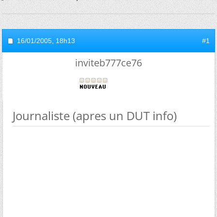
16/01/2005,
18h13
#1
inviteb777ce76
Journaliste (apres un DUT info)